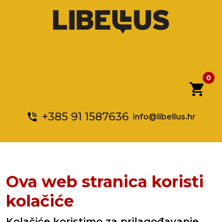
0
shopping_cart
+385 91 1587636
phone_in_talk
info@libellus.hr
Ova web stranica koristi
kolačiće
Kolačiće koristimo za prilagođavanje