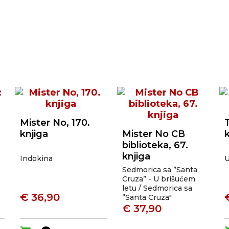
Mister No, 170.
T
knjiga
Mister No CB
biblioteka, 67.
knjiga
Indokina
U
Sedmorica sa ”Santa
Cruza” - U brišućem
letu / Sedmorica sa
€ 36,90
”Santa Cruza"
€ 37,90