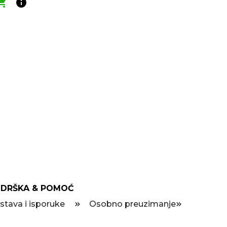
ping_cart
info
DRŠKA & POMOĆ
stava i isporuke
Osobno preuzimanje