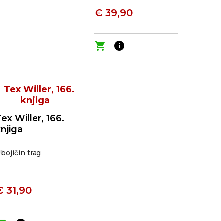
€ 39,90
shopping_cart
info
ex Willer, 166.
knjiga
bojičin trag
€ 31,90