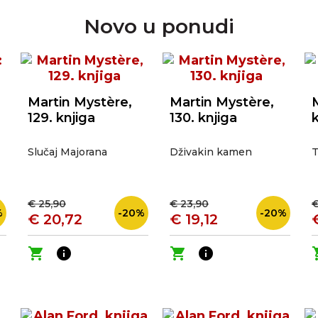
Novo u ponudi
Martin Mystère,
Martin Mystère,
129. knjiga
130. knjiga
Slučaj Majorana
Dživakin kamen
T
€ 25,90
€ 23,90
€
%
-20%
-20%
€ 20,72
€ 19,12
shopping_cart
info
shopping_cart
info
shop