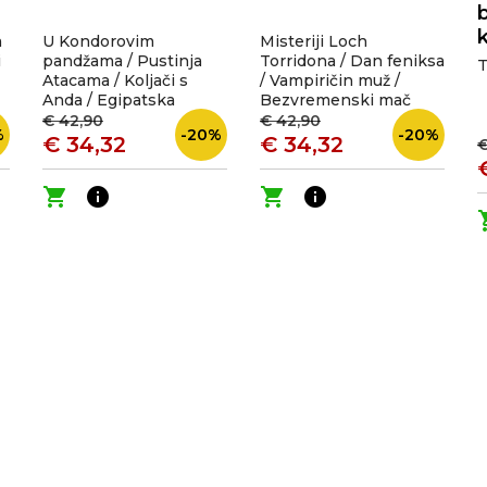
b
a
U Kondorovim
Misteriji Loch
i
pandžama / Pustinja
Torridona / Dan feniksa
T
Atacama / Koljači s
/ Vampiričin muž /
Anda / Egipatska
Bezvremenski mač
božica
€ 42,90
€ 42,90
%
-20%
-20%
€ 34,32
€ 34,32
€
shopping_cart
info
shopping_cart
info
shop