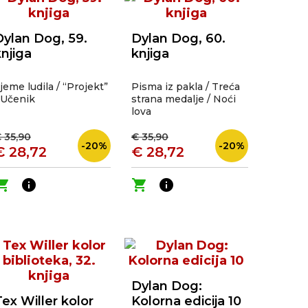
Dylan Dog, 59.
Dylan Dog, 60.
knjiga
knjiga
jeme ludila / “Projekt”
Pisma iz pakla / Treća
 Učenik
strana medalje / Noći
lova
 35,90
€ 35,90
-20%
-20%
€ 28,72
€ 28,72
ping_cart
info
shopping_cart
info
Dylan Dog:
Tex Willer kolor
Kolorna edicija 10