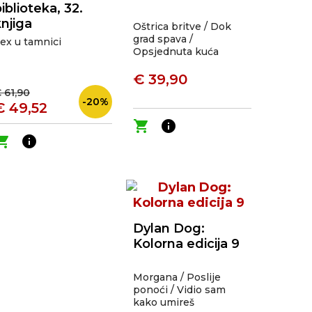
iblioteka, 32.
knjiga
Oštrica britve / Dok
grad spava /
ex u tamnici
Opsjednuta kuća
€ 39,90
 61,90
-20%
€ 49,52
shopping_cart
info
ping_cart
info
Dylan Dog:
Kolorna edicija 9
Morgana / Poslije
ponoći / Vidio sam
kako umireš