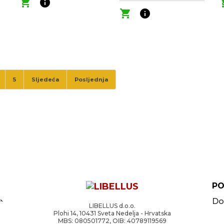
shopping_cart
info
shop
shopping_cart
info
5
Sljedeća
Posljednja
PO
Do
LIBELLUS d.o.o.
Plohi 14, 10431 Sveta Nedelja - Hrvatska
MBS: 080501772, OIB: 40789119569