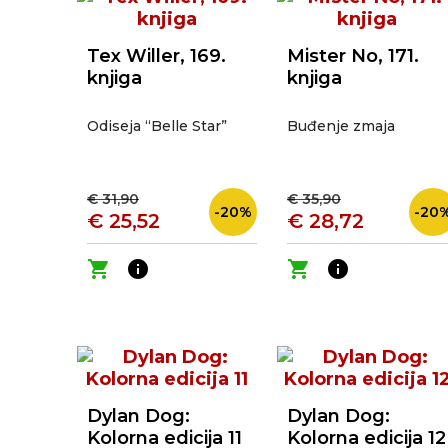
Tex Willer, 169.
Mister No, 171.
knjiga
knjiga
Odiseja “Belle Star”
Buđenje zmaja
€ 31,90
€ 35,90
-20%
-20
€ 25,52
€ 28,72
shopping_cart
info
shopping_cart
info
Dylan Dog:
Dylan Dog:
Kolorna edicija 11
Kolorna edicija 12