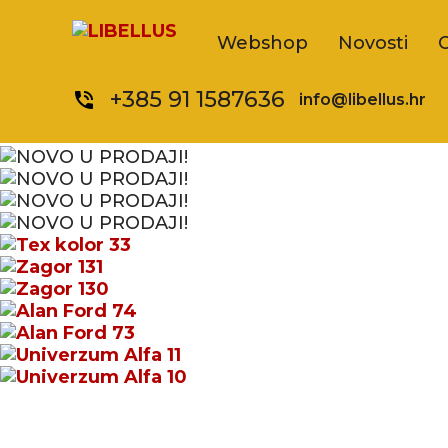
Webshop
Novosti
+385 91 1587636
phone_in_talk
info@libellus.hr