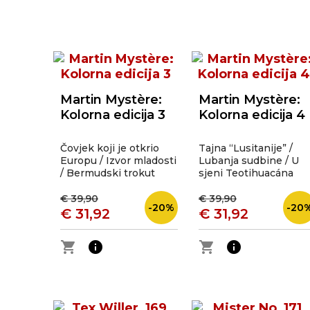
Martin Mystère:
Martin Mystère:
Kolorna edicija 3
Kolorna edicija 4
Čovjek koji je otkrio
Tajna “Lusitanije” /
Europu / Izvor mladosti
Lubanja sudbine / U
/ Bermudski trokut
sjeni Teotihuacána
€ 39,90
€ 39,90
-20%
-20
€ 31,92
€ 31,92
shopping_cart
info
shopping_cart
info