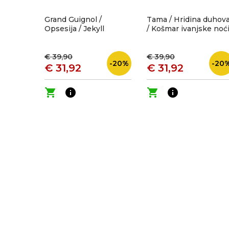
Grand Guignol /
Tama / Hridina duhov
Opsesija / Jekyll
/ Košmar ivanjske noć
€ 39,90
€ 39,90
-20%
-20
€ 31,92
€ 31,92
shopping_cart
info
shopping_cart
info