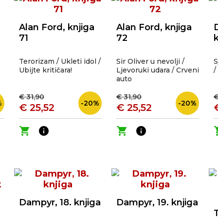
Alan Ford, knjiga
Alan Ford, knjiga
71
72
Terorizam / Ukleti idol /
Sir Oliver u nevolji /
S
Ubijte kritičara!
Ljevoruki udara / Crveni
/
auto
€ 31,90
€ 31,90
€
%
-20%
-20%
€ 25,52
€ 25,52
shopping_cart
info
shopping_cart
info
shop
Dampyr, 18. knjiga
Dampyr, 19. knjiga