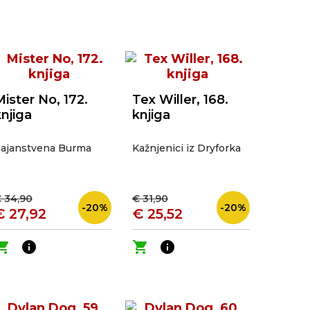
Mister No, 172.
Tex Willer, 168.
knjiga
knjiga
ajanstvena Burma
Kažnjenici iz Dryforka
 34,90
€ 31,90
-20%
-20%
€ 27,92
€ 25,52
ping_cart
info
shopping_cart
info