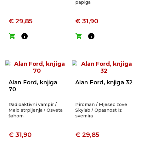
papiga
€ 29,85
€ 31,90
shopping_cart
info
shopping_cart
info
Alan Ford, knjiga
Alan Ford, knjiga 32
70
Radioaktivni vampir /
Piroman / Mjesec zove
Malo strpljenja / Osveta
Skylab / Opasnost iz
šahom
svemira
€ 31,90
€ 29,85