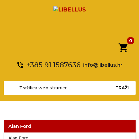
0
shopping_cart
+385 91 1587636
phone_in_talk
info@libellus.hr
TRAŽI
Alan Ford
Alan Ford