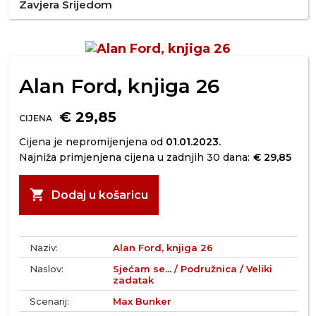
Zavjera Srijedom
Alan Ford, knjiga 26
€ 29,85
CIJENA
Cijena je nepromijenjena od
01.01.2023.
Najniža primjenjena cijena u zadnjih 30 dana:
€ 29,85
shopping_cart
Dodaj u košaricu
Naziv:
Alan Ford, knjiga 26
Naslov:
Sjećam se... / Podružnica / Veliki
zadatak
Scenarij:
Max Bunker