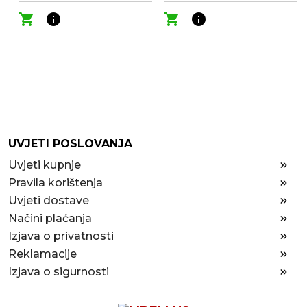
shopping_cart
info
shopping_cart
info
UVJETI POSLOVANJA
Uvjeti kupnje
Pravila korištenja
Uvjeti dostave
Načini plaćanja
Izjava o privatnosti
Reklamacije
Izjava o sigurnosti