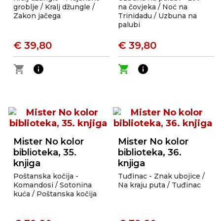
groblje / Kralj džungle /
na čovjeka / Noć na
Zakon jačega
Trinidadu / Uzbuna na
palubi
€ 39,80
€ 39,80
shopping_cart
info
shopping_cart
info
Mister No kolor
Mister No kolor
biblioteka, 35.
biblioteka, 36.
knjiga
knjiga
Poštanska kočija -
Tuđinac - Znak ubojice /
Komandosi / Sotonina
Na kraju puta / Tuđinac
kuća / Poštanska kočija