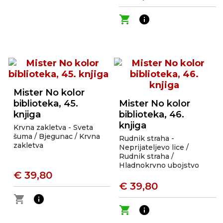
shopping_cart
info
Mister No kolor
biblioteka, 45.
Mister No kolor
knjiga
biblioteka, 46.
knjiga
Krvna zakletva - Sveta
šuma / Bjegunac / Krvna
Rudnik straha -
zakletva
Neprijateljevo lice /
Rudnik straha /
Hladnokrvno ubojstvo
€ 39,80
€ 39,80
shopping_cart
info
shopping_cart
info