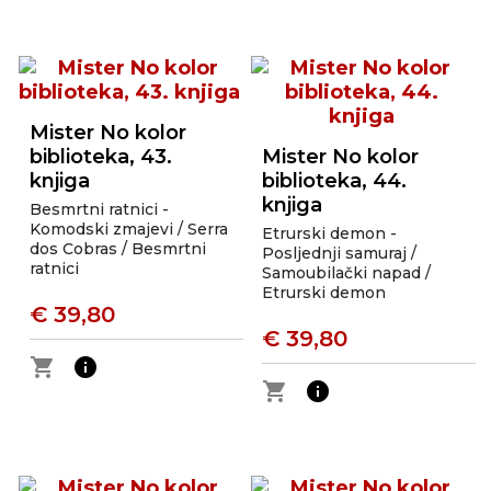
Mister No kolor
biblioteka, 43.
Mister No kolor
knjiga
biblioteka, 44.
knjiga
Besmrtni ratnici -
Komodski zmajevi / Serra
Etrurski demon -
dos Cobras / Besmrtni
Posljednji samuraj /
ratnici
Samoubilački napad /
Etrurski demon
€ 39,80
€ 39,80
shopping_cart
info
shopping_cart
info