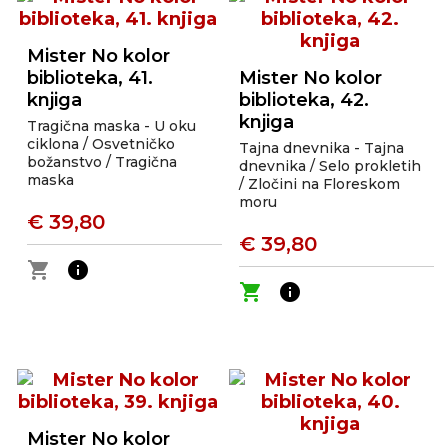
Mister No kolor
biblioteka, 41.
Mister No kolor
knjiga
biblioteka, 42.
knjiga
Tragična maska - U oku
ciklona / Osvetničko
Tajna dnevnika - Tajna
božanstvo / Tragična
dnevnika / Selo prokletih
maska
/ Zločini na Floreskom
moru
€ 39,80
€ 39,80
shopping_cart
info
shopping_cart
info
Mister No kolor