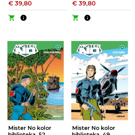
€ 39,80
€ 39,80
shopping_cart
info
shopping_cart
info
Mister No kolor
Mister No kolor
biblioteka, 52.
biblioteka, 49.