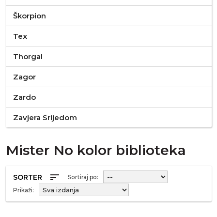
Škorpion
Tex
Thorgal
Zagor
Zardo
Zavjera Srijedom
Mister No kolor biblioteka
sort
SORTER
Sortiraj po:
Prikaži: