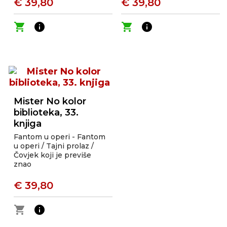
€ 39,80
€ 39,80
shopping_cart
info
shopping_cart
info
Mister No kolor
biblioteka, 33.
knjiga
Fantom u operi - Fantom
u operi / Tajni prolaz /
Čovjek koji je previše
znao
€ 39,80
shopping_cart
info