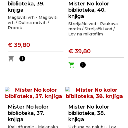
biblioteka, 39.
Mister No kolor
knjiga
biblioteka, 40.
knjiga
Magloviti vrh - Magloviti
vrh / Dolina mrtvih /
Streljački vod - Paukova
Prorok
mreža / Streljački vod /
Lov na mikrofilm
€ 39,80
€ 39,80
shopping_cart
info
shopping_cart
info
Mister No kolor
Mister No kolor
biblioteka, 37.
biblioteka, 38.
knjiga
knjiga
Kralj džungle - Majansko
Uzbuna na palubi - Lov