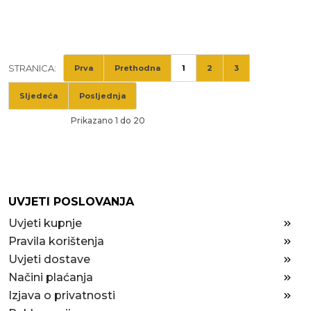
STRANICA:
Prva
Prethodna
1
2
3
Sljedeća
Posljednja
Prikazano 1 do 20
UVJETI POSLOVANJA
Uvjeti kupnje
Pravila korištenja
Uvjeti dostave
Načini plaćanja
Izjava o privatnosti