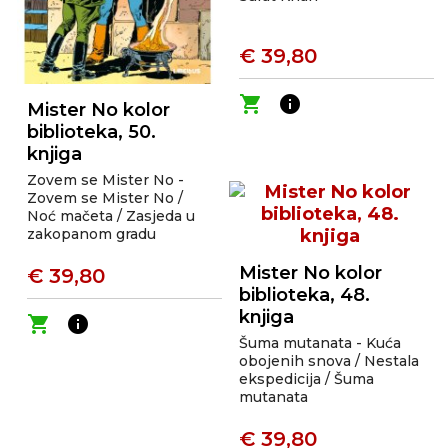
€ 39,80
shopping_cart
info
Mister No kolor
biblioteka, 50.
knjiga
Zovem se Mister No -
Zovem se Mister No /
Noć mačeta / Zasjeda u
zakopanom gradu
Mister No kolor
€ 39,80
biblioteka, 48.
knjiga
shopping_cart
info
Šuma mutanata - Kuća
obojenih snova / Nestala
ekspedicija / Šuma
mutanata
€ 39,80