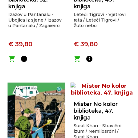
knjiga
knjiga
Izazov u Pantanalu -
Leteći Tigrovi - Vjetrovi
Ubojica iz sjene / Izazov
rata / Leteći Tigrovi /
u Pantanalu / Zagaieiro
Žuto nebo
€ 39,80
€ 39,80
shopping_cart
info
shopping_cart
info
Mister No kolor
biblioteka, 47.
knjiga
Surat Khan - Stravični
izum / Nemilosrdni /
Surat Khan