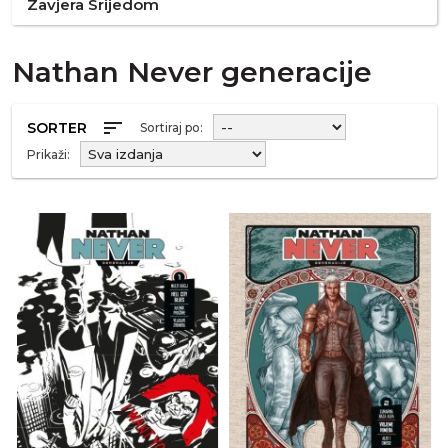
Zavjera Srijedom
Nathan Never generacije
sort
SORTER
Sortiraj po:
Prikaži: