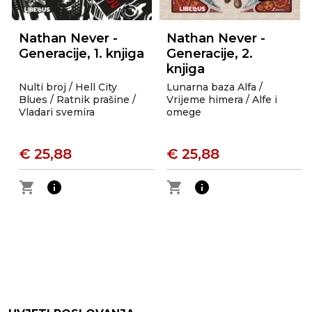
Nathan Never -
Nathan Never -
Generacije, 1. knjiga
Generacije, 2.
knjiga
Nulti broj / Hell City
Lunarna baza Alfa /
Blues / Ratnik prašine /
Vrijeme himera / Alfe i
Vladari svemira
omege
€ 25,88
€ 25,88
shopping_cart
info
shopping_cart
info