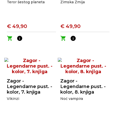
Teror šestog planeta
Zimska Zmija
€ 49,90
€ 49,90
shopping_cart
info
shopping_cart
info
Zagor -
Zagor -
Legendarne pust. -
Legendarne pust. -
kolor, 7. knjiga
kolor, 8. knjiga
Vikinzi
Noć vampira