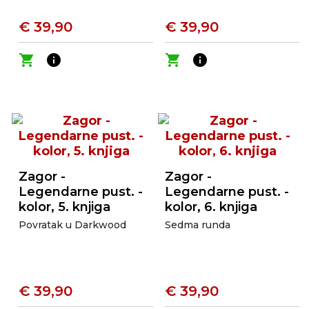
€ 39,90
€ 39,90
shopping_cart
info
shopping_cart
info
Zagor -
Zagor -
Legendarne pust. -
Legendarne pust. -
kolor, 5. knjiga
kolor, 6. knjiga
Povratak u Darkwood
Sedma runda
€ 39,90
€ 39,90