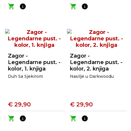
shopping_cart
info
shopping_cart
info
Zagor -
Zagor -
Legendarne pust. -
Legendarne pust. -
kolor, 1. knjiga
kolor, 2. knjiga
Duh Sa Sjekirom
Nasilje u Darkwoodu
€ 29,90
€ 29,90
shopping_cart
info
shopping_cart
info