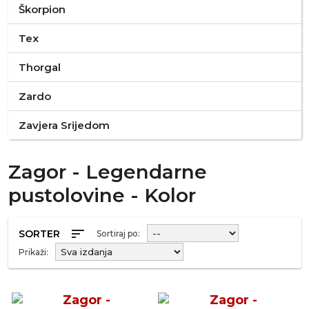
Škorpion
Tex
Thorgal
Zardo
Zavjera Srijedom
Zagor - Legendarne
pustolovine - Kolor
sort
SORTER
Sortiraj po:
Prikaži: