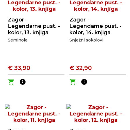
Zagor -
Zagor -
Legendarne pust. -
Legendarne pust. -
kolor, 13. knjiga
kolor, 14. knjiga
Seminole
Snježni sokolovi
€ 33,90
€ 32,90
shopping_cart
info
shopping_cart
info