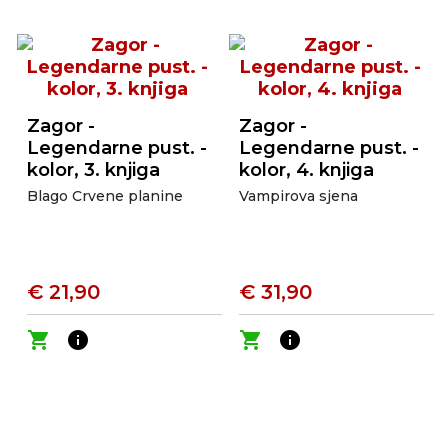
Zagor -
Zagor -
Legendarne pust. -
Legendarne pust. -
kolor, 3. knjiga
kolor, 4. knjiga
Blago Crvene planine
Vampirova sjena
€ 21,90
€ 31,90
shopping_cart
info
shopping_cart
info