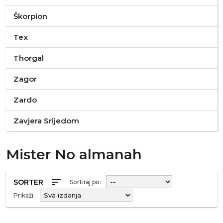
Škorpion
Tex
Thorgal
Zagor
Zardo
Zavjera Srijedom
Mister No almanah
sort
SORTER
Sortiraj po:
Prikaži: