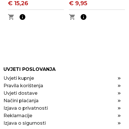
€ 15,26
€ 9,95
shopping_cart
info
shopping_cart
info
UVJETI POSLOVANJA
Uvjeti kupnje
Pravila korištenja
Uvjeti dostave
Načini plaćanja
Izjava o privatnosti
Reklamacije
Izjava o sigurnosti