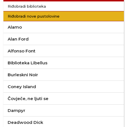
Riđobradi biblioteka
Riđobradi nove pustolovine
Alamo
Alan Ford
Alfonso Font
Biblioteka Libellus
Burleskni Noir
Coney Island
Čovječe, ne ljuti se
Dampyr
Deadwood Dick