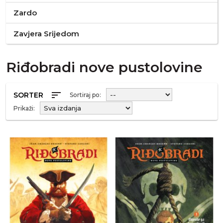
Zardo
Zavjera Srijedom
Riđobradi nove pustolovine
sort
SORTER
Sortiraj po:
Prikaži: