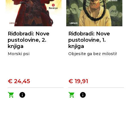
Riđobradi: Nove
Riđobradi: Nove
pustolovine, 2.
pustolovine, 1.
knjiga
knjiga
Morski psi
Objesite ga bez milosti!
€ 24,45
€ 19,91
shopping_cart
info
shopping_cart
info