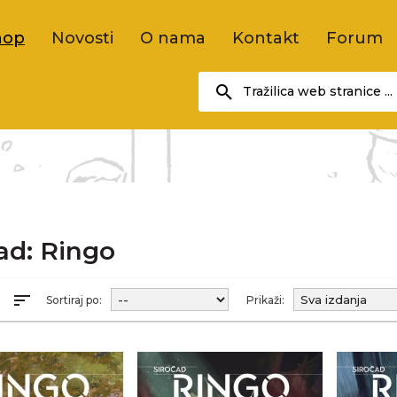
hop
Novosti
O nama
Kontakt
Forum
ad: Ringo
sort
R
Sortiraj po:
Prikaži: