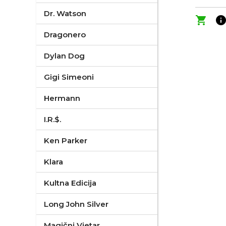
Dr. Watson
shopping_cart
inf
Dragonero
Dylan Dog
Gigi Simeoni
Hermann
I.R.$.
Ken Parker
Klara
Kultna Edicija
Long John Silver
Magični Vjetar