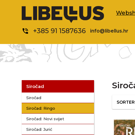
Webs
+385 91 1587636
phone_in_talk
info@libellus.hr
Siroč
Siročad
Siročad
SORTE
Siročad: Ringo
Siročad: Novi svijet
Siročad: Jurić