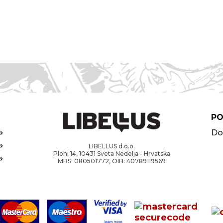
PO
Do
LIBELLUS d.o.o.
Plohi 14, 10431 Sveta Nedelja - Hrvatska
MBS: 080501772, OIB: 40789119569