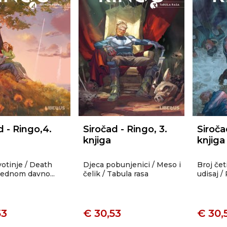
d - Ringo,4.
Siročad - Ringo, 3.
Siroča
knjiga
knjiga
ivotinje / Death
Djeca pobunjenici / Meso i
Broj četi
Jednom davno...
čelik / Tabula rasa
udisaj /
53
€ 30,53
€ 30,