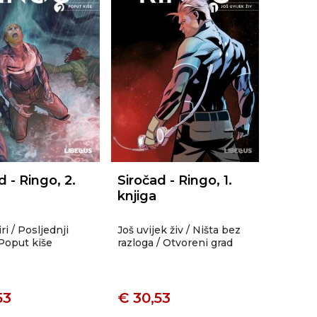
d - Ringo, 2.
Siročad - Ringo, 1.
knjiga
ri / Posljednji
Još uvijek živ / Ništa bez
 Poput kiše
razloga / Otvoreni grad
53
€ 30,53