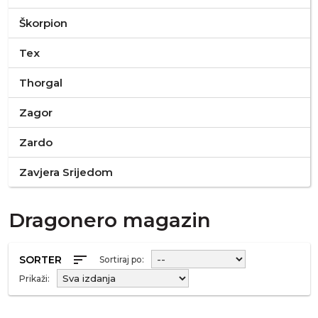
Škorpion
Tex
Thorgal
Zagor
Zardo
Zavjera Srijedom
Dragonero magazin
sort
SORTER
Sortiraj po:
Prikaži: