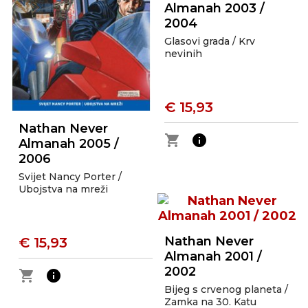
Almanah 2003 /
2004
Glasovi grada / Krv
nevinih
€ 15,93
Nathan Never
shopping_cart
info
Almanah 2005 /
2006
Svijet Nancy Porter /
Ubojstva na mreži
Nathan Never
€ 15,93
Almanah 2001 /
2002
shopping_cart
info
Bijeg s crvenog planeta /
Zamka na 30. Katu