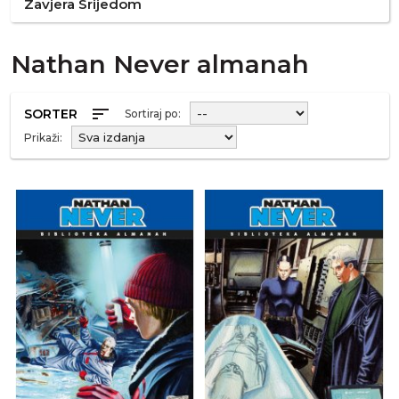
Zavjera Srijedom
Nathan Never almanah
sort
SORTER
Sortiraj po:
Prikaži: