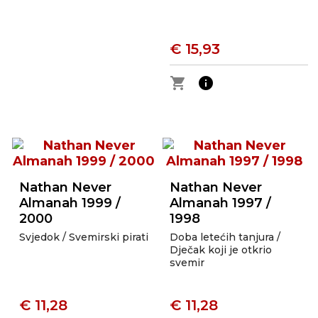
€ 15,93
shopping_cart
info
Nathan Never
Nathan Never
Almanah 1999 /
Almanah 1997 /
2000
1998
Svjedok / Svemirski pirati
Doba letećih tanjura /
Dječak koji je otkrio
svemir
€ 11,28
€ 11,28