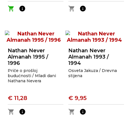
shopping_cart
info
shopping_cart
info
Nathan Never
Nathan Never
Almanah 1995 /
Almanah 1993 /
1996
1994
Priče o prošloj
Osveta Jakuza / Drevna
budućnosti / Mladi dani
stijena
Nathana Nevera
€ 11,28
€ 9,95
shopping_cart
info
shopping_cart
info