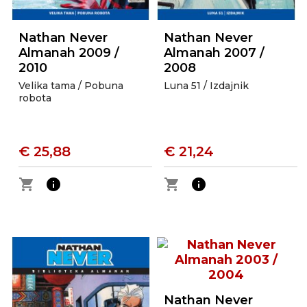
Nathan Never
Nathan Never
Almanah 2009 /
Almanah 2007 /
2010
2008
Velika tama / Pobuna
Luna 51 / Izdajnik
robota
€ 25,88
€ 21,24
shopping_cart
info
shopping_cart
info
Nathan Never