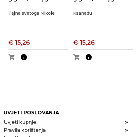
Tajna svetoga Nikole
Ksanadu
€ 15,26
€ 15,26
shopping_cart
info
shopping_cart
info
UVJETI POSLOVANJA
Uvjeti kupnje
Pravila korištenja