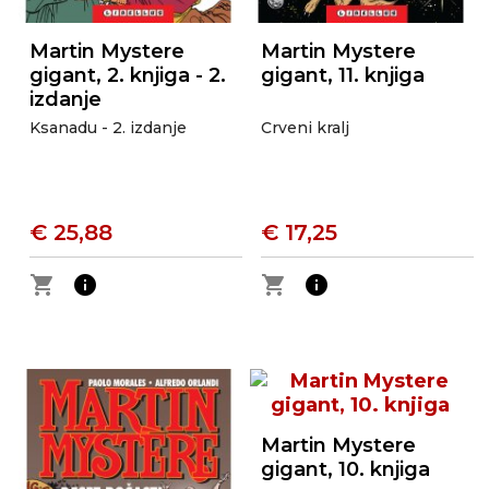
Martin Mystere
Martin Mystere
gigant, 2. knjiga - 2.
gigant, 11. knjiga
izdanje
Ksanadu - 2. izdanje
Crveni kralj
€ 25,88
€ 17,25
shopping_cart
info
shopping_cart
info
Martin Mystere
gigant, 10. knjiga