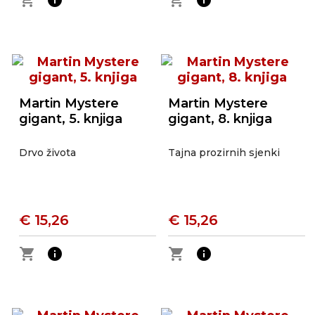
shopping_cart
info
shopping_cart
info
Martin Mystere
Martin Mystere
gigant, 5. knjiga
gigant, 8. knjiga
Drvo života
Tajna prozirnih sjenki
€ 15,26
€ 15,26
shopping_cart
info
shopping_cart
info