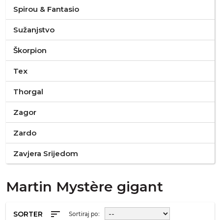
Spirou & Fantasio
Sužanjstvo
Škorpion
Tex
Thorgal
Zagor
Zardo
Zavjera Srijedom
Martin Mystère gigant
sort
SORTER
Sortiraj po: