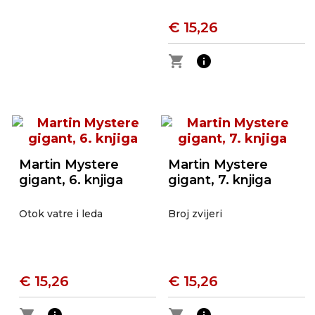
€ 15,26
shopping_cart
info
Martin Mystere
Martin Mystere
gigant, 6. knjiga
gigant, 7. knjiga
Otok vatre i leda
Broj zvijeri
€ 15,26
€ 15,26