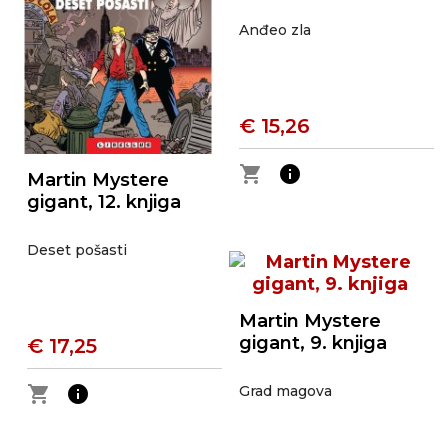
Anđeo zla
€ 15,26
shopping_cart
info
Martin Mystere
gigant, 12. knjiga
Deset pošasti
Martin Mystere
gigant, 9. knjiga
€ 17,25
shopping_cart
info
Grad magova