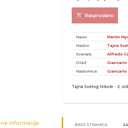
shopping_cart
Rasprodano
Naziv:
Martin Mys
Naslov:
Tajna Svet
Scenarij:
Alfredo Ca
Crtež:
Giancarlo
Naslovnica:
Giancarlo
Tajna Svetog Nikole - 2. iz
ne informacije
BROJ STRANICA
24