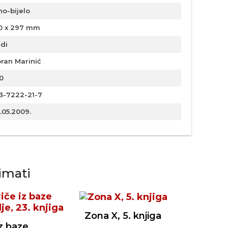
no-bijelo
0 x 297 mm
rdi
ran Marinić
0
3-7222-21-7
.05.2009.
imati
Zona X, 5. knjiga
iz baze