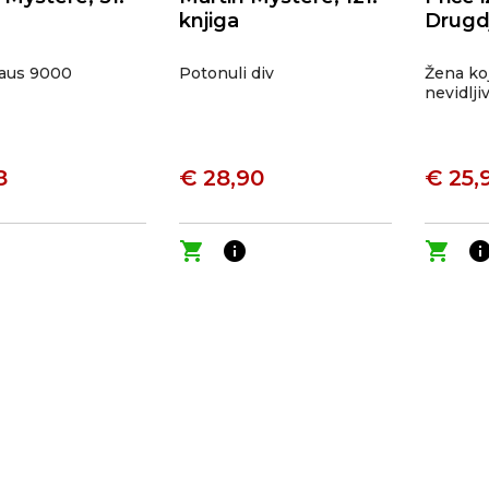
knjiga
Drugdj
laus 9000
Potonuli div
Žena koj
nevidlji
8
€ 28,90
€ 25,
o
shopping_cart
info
shopping_cart
inf