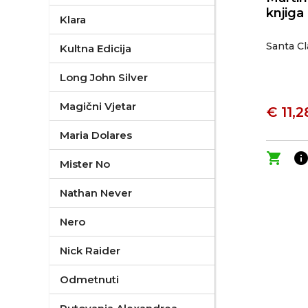
knjiga
Klara
Santa C
Kultna Edicija
Long John Silver
Magični Vjetar
€ 11,2
Maria Dolares
shopping_cart
inf
Mister No
Nathan Never
Nero
Nick Raider
Odmetnuti