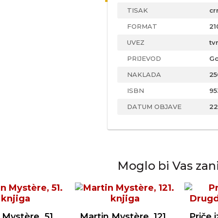
TISAK
cr
FORMAT
21
UVEZ
tv
PRIJEVOD
Go
NAKLADA
25
ISBN
95
DATUM OBJAVE
22
Moglo bi Vas zan
 Mystère, 51.
Martin Mystère, 121.
Priče 