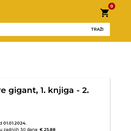
0
shopping_cart
TRAŽI
 gigant, 1. knjiga - 2.
od
01.01.2024.
u zadnjih 30 dana:
€ 25,88