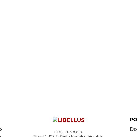
PO
Do
LIBELLUS d.o.o.
Plohi 14, 10431 Sveta Nedelja - Hrvatska