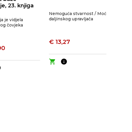
e, 23. knjiga
Nemoguća stvarnost / Moć
daljinskog upravljača
a je vidjela
vog čovjeka
€ 13,27
90
shopping_cart
info
o