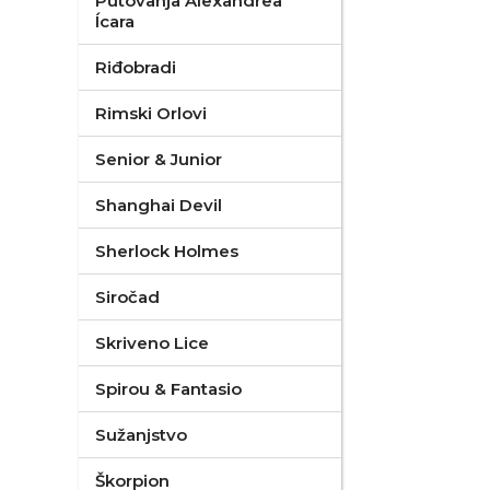
Putovanja Alexandrea
Ícara
Riđobradi
Rimski Orlovi
Senior & Junior
Shanghai Devil
Sherlock Holmes
Siročad
Skriveno Lice
Spirou & Fantasio
Sužanjstvo
Škorpion