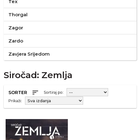
Tex
Thorgal
Zagor
Zardo
Zavjera Srijedom
Siročad: Zemlja
sort
SORTER
Sortiraj po:
Prikaži: