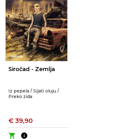
Siročad - Zemlja
Iz pepela / Sijati oluju /
Preko zida
€ 39,90
shopping_cart
info