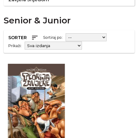
Senior & Junior
sort
SORTER
Sortiraj po:
Prikaži: