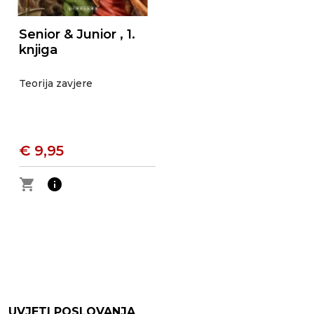
Senior & Junior , 1.
knjiga
Teorija zavjere
€ 9,95
shopping_cart
info
UVJETI POSLOVANJA