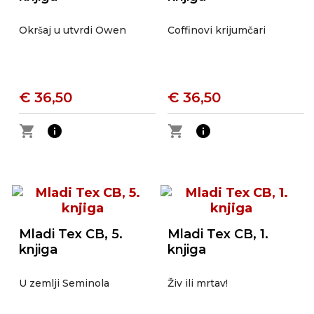
Okršaj u utvrdi Owen
Coffinovi krijumčari
€ 36,50
€ 36,50
shopping_cart
info
shopping_cart
info
Mladi Tex CB, 5.
Mladi Tex CB, 1.
knjiga
knjiga
U zemlji Seminola
Živ ili mrtav!