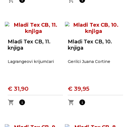
shopping_cart
info
shopping_cart
info
Mladi Tex CB, 11.
Mladi Tex CB, 10.
knjiga
knjiga
Lagrangeovi krijumčari
Gerilci Juana Cortine
€ 31,90
€ 39,95
shopping_cart
info
shopping_cart
info