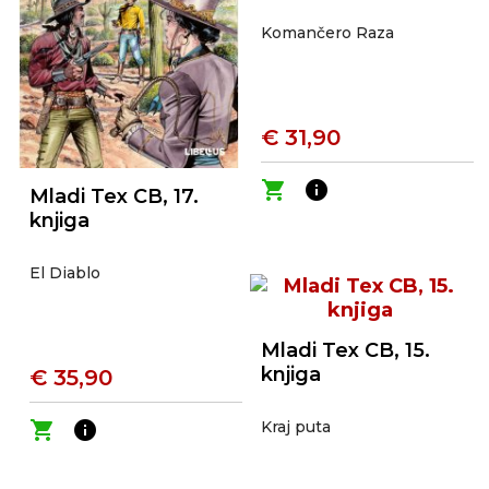
Komančero Raza
€ 31,90
shopping_cart
info
Mladi Tex CB, 17.
knjiga
El Diablo
Mladi Tex CB, 15.
knjiga
€ 35,90
shopping_cart
info
Kraj puta