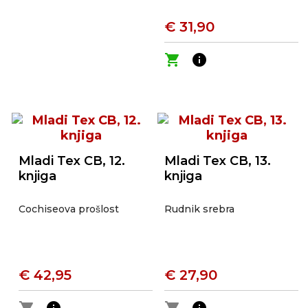
€ 31,90
shopping_cart
info
Mladi Tex CB, 12.
Mladi Tex CB, 13.
knjiga
knjiga
Cochiseova prošlost
Rudnik srebra
€ 42,95
€ 27,90