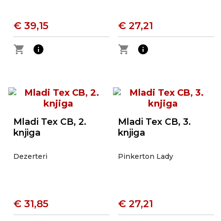
€ 39,15
€ 27,21
shopping_cart
info
shopping_cart
info
Mladi Tex CB, 2.
Mladi Tex CB, 3.
knjiga
knjiga
Dezerteri
Pinkerton Lady
€ 31,85
€ 27,21