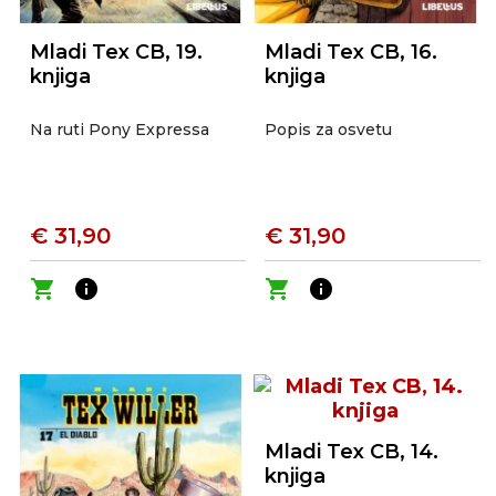
Mladi Tex CB, 19.
Mladi Tex CB, 16.
knjiga
knjiga
Na ruti Pony Expressa
Popis za osvetu
€ 31,90
€ 31,90
shopping_cart
info
shopping_cart
info
Mladi Tex CB, 14.
knjiga