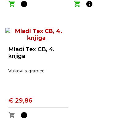
shopping_cart
info
shopping_cart
info
Mladi Tex CB, 4.
knjiga
Vukovi s granice
€ 29,86
shopping_cart
info