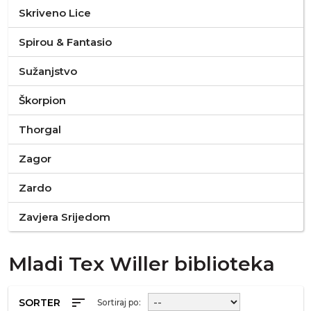
Skriveno Lice
Spirou & Fantasio
Sužanjstvo
Škorpion
Thorgal
Zagor
Zardo
Zavjera Srijedom
Mladi Tex Willer biblioteka
sort
SORTER
Sortiraj po: