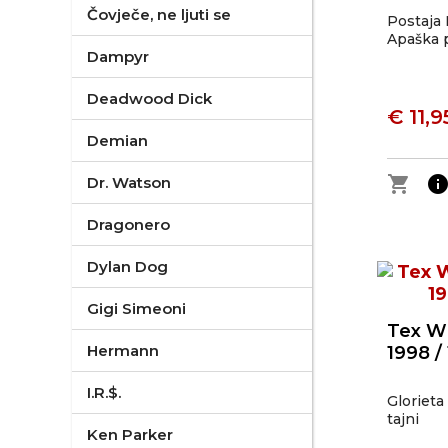
Čovječe, ne ljuti se
Postaja 
Apaška p
Dampyr
Deadwood Dick
€ 11,9
Demian
shopping_cart
inf
Dr. Watson
Dragonero
Dylan Dog
Gigi Simeoni
Tex Wi
Hermann
1998 /
I.R.$.
Glorieta
tajni
Ken Parker