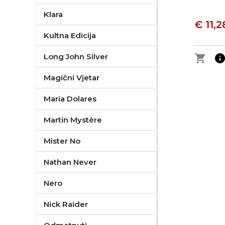
Klara
€ 11,2
Kultna Edicija
Long John Silver
shopping_cart
inf
Magični Vjetar
Maria Dolares
Martin Mystère
Mister No
Nathan Never
Nero
Nick Raider