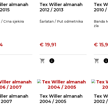
ller almanah
Tex Willer almanah
Tex W
 2015
2012 / 2013
2010 /
 / Crna sjekira
Šarlatan / Put odmetnika
Banda M
zla
24
€ 19,91
€ 15,
o
shopping_cart
info
shopping_cart
inf
ller almanah
Tex Willer almanah
Tex W
 2007
2004 / 2005
2002 