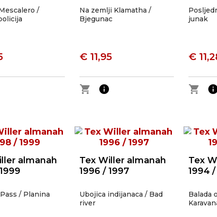
Mescalero /
Na zemlji Klamatha /
Posljedn
olicija
Bjegunac
junak
5
€ 11,95
€ 11,2
o
shopping_cart
info
shopping_cart
inf
ller almanah
Tex Willer almanah
Tex W
 1999
1996 / 1997
1994 /
 Pass / Planina
Ubojica indijanaca / Bad
Balada o
river
Karavan