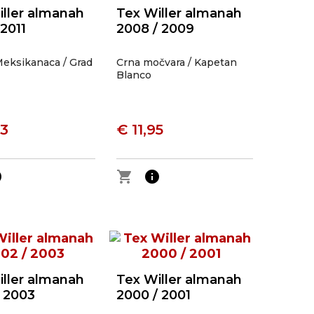
iller almanah
Tex Willer almanah
 2011
2008 / 2009
eksikanaca / Grad
Crna močvara / Kapetan
Blanco
93
€ 11,95
o
shopping_cart
info
iller almanah
Tex Willer almanah
/ 2003
2000 / 2001