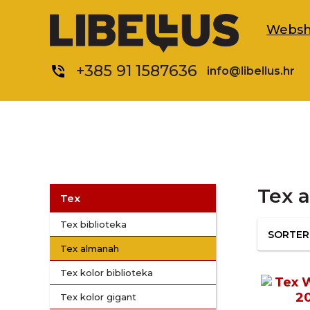
Webs
+385 91 1587636
phone_in_talk
info@libellus.hr
Tex 
Tex
Tex biblioteka
SORTE
Tex almanah
Tex kolor biblioteka
Tex kolor gigant