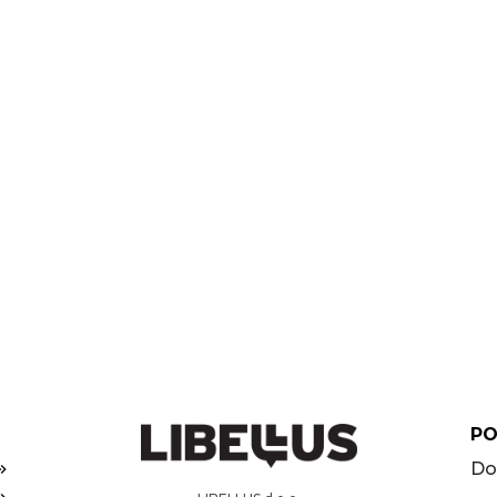
PO
Do