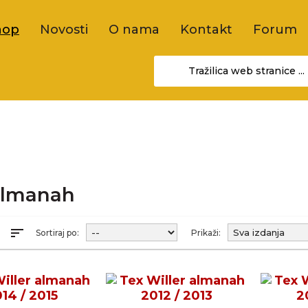
hop
Novosti
O nama
Kontakt
Forum
almanah
sort
R
Sortiraj po:
Prikaži: