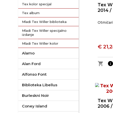
Tex kolor specijal
Tex Wi
2014 /
Tex album
Mladi Tex Willer biblioteka
Otmičari
Mladi Tex Willer specijalno
izdanje
Mladi Tex Willer kolor
€ 21,
Alamo
shopping_cart
inf
Alan Ford
Alfonso Font
Biblioteka Libellus
Burleskni Noir
Tex Wi
2006 /
Coney Island