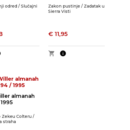
ji odred / Slučajni
Zakon pustinje / Zadatak u
Sierra Visti
8
€ 11,95
o
shopping_cart
info
iller almanah
 1995
 Zekeu Colteru /
a straha