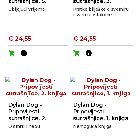
sutrašnjice, 5.
sutrašnjice, 3.
knjiga
knjiga
Ubijajući vrijeme
Kratke bilješke o svemiru
i svemu ostalome
€ 24,55
€ 24,55
shopping_cart
info
shopping_cart
info
Dylan Dog -
Dylan Dog -
Pripovijesti
Pripovijesti
sutrašnjice, 2.
sutrašnjice, 1. knjiga
knjiga
O smrti i nebu
Nemoguća knjiga