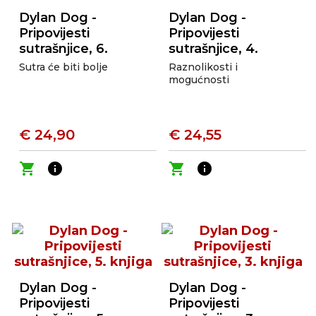
Dylan Dog -
Dylan Dog -
Pripovijesti
Pripovijesti
sutrašnjice, 6.
sutrašnjice, 4.
knjiga
knjiga
Sutra će biti bolje
Raznolikosti i
mogućnosti
€ 24,90
€ 24,55
shopping_cart
info
shopping_cart
info
Dylan Dog -
Dylan Dog -
Pripovijesti
Pripovijesti