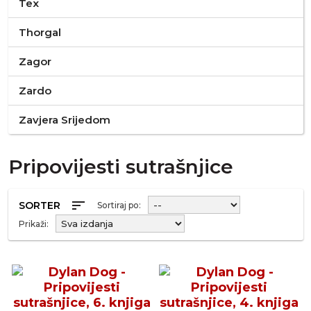
Tex
Thorgal
Zagor
Zardo
Zavjera Srijedom
Pripovijesti sutrašnjice
sort
SORTER
Sortiraj po:
Prikaži: