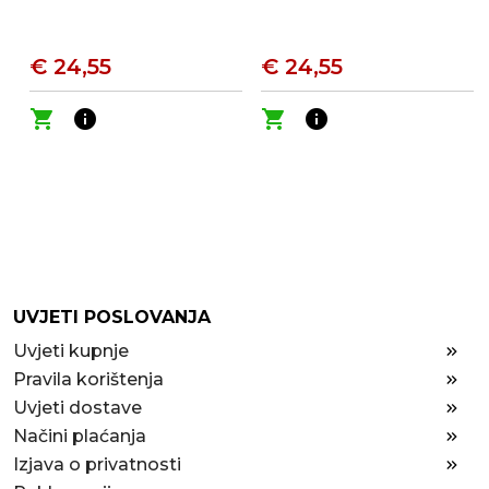
€ 24,55
€ 24,55
shopping_cart
info
shopping_cart
info
UVJETI POSLOVANJA
Uvjeti kupnje
Pravila korištenja
Uvjeti dostave
Načini plaćanja
Izjava o privatnosti