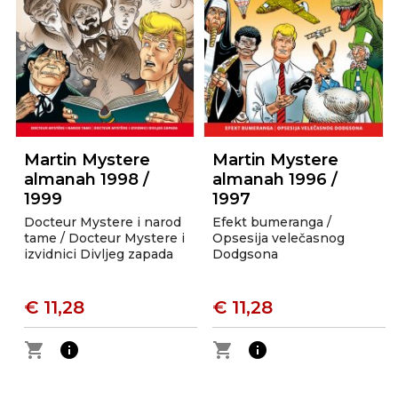
Martin Mystere
Martin Mystere
almanah 1998 /
almanah 1996 /
1999
1997
Docteur Mystere i narod
Efekt bumeranga /
tame / Docteur Mystere i
Opsesija velečasnog
izvidnici Divljeg zapada
Dodgsona
€ 11,28
€ 11,28
shopping_cart
info
shopping_cart
info