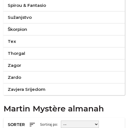
Spirou & Fantasio
Sužanjstvo
Škorpion
Tex
Thorgal
Zagor
Zardo
Zavjera Srijedom
Martin Mystère almanah
sort
SORTER
Sortiraj po: