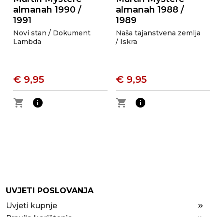
almanah 1990 /
almanah 1988 /
1991
1989
Novi stan / Dokument
Naša tajanstvena zemlja
Lambda
/ Iskra
€ 9,95
€ 9,95
shopping_cart
info
shopping_cart
info
UVJETI POSLOVANJA
Uvjeti kupnje