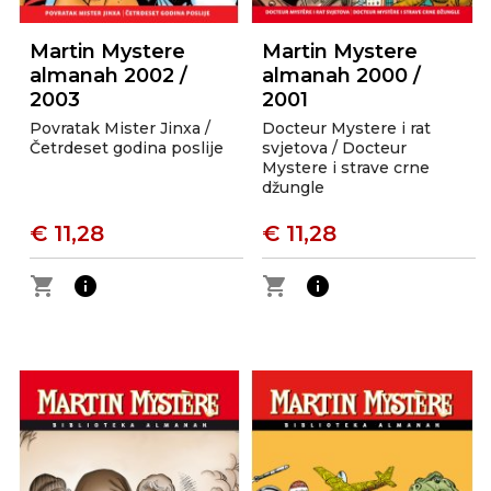
Martin Mystere
Martin Mystere
almanah 2002 /
almanah 2000 /
2003
2001
Povratak Mister Jinxa /
Docteur Mystere i rat
Četrdeset godina poslije
svjetova / Docteur
Mystere i strave crne
džungle
€ 11,28
€ 11,28
shopping_cart
info
shopping_cart
info