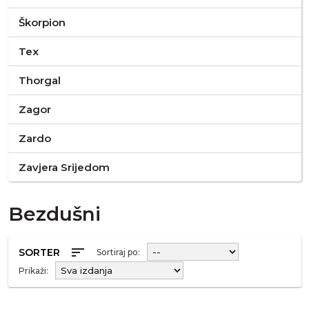
Škorpion
Tex
Thorgal
Zagor
Zardo
Zavjera Srijedom
Bezdušni
sort
SORTER
Sortiraj po:
Prikaži: