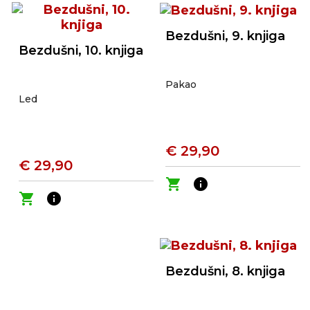
Bezdušni, 9. knjiga
Bezdušni, 10. knjiga
Pakao
Led
€ 29,90
€ 29,90
shopping_cart
info
shopping_cart
info
Bezdušni, 8. knjiga