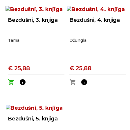
Bezdušni, 3. knjiga
Bezdušni, 4. knjiga
Tama
Džungla
€ 25,88
€ 25,88
shopping_cart
info
shopping_cart
info
Bezdušni, 5. knjiga