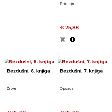
Primirje
€ 25,88
shopping_cart
info
Bezdušni, 6. knjiga
Bezdušni, 7. knjiga
Žrtve
Opsada