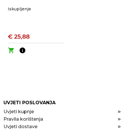
Iskupljenje
€ 25,88
shopping_cart
info
UVJETI POSLOVANJA
Uvjeti kupnje
Pravila korištenja
Uvjeti dostave