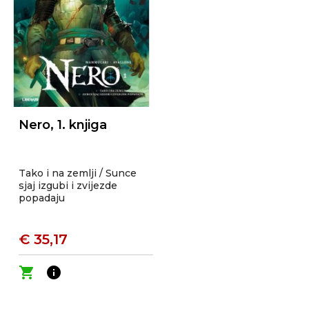
Nero, 1. knjiga
Tako i na zemlji / Sunce
sjaj izgubi i zvijezde
popadaju
€ 35,17
shopping_cart
info