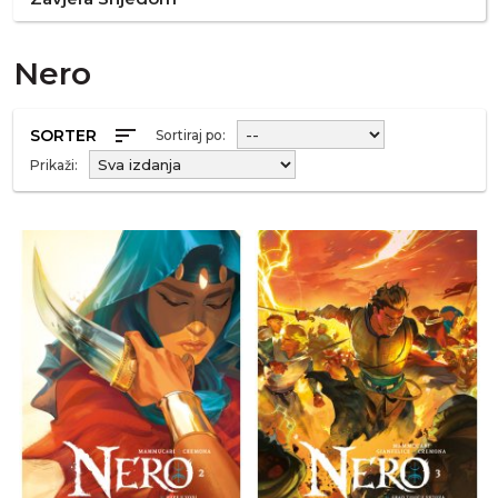
Nero
sort
SORTER
Sortiraj po:
Prikaži: