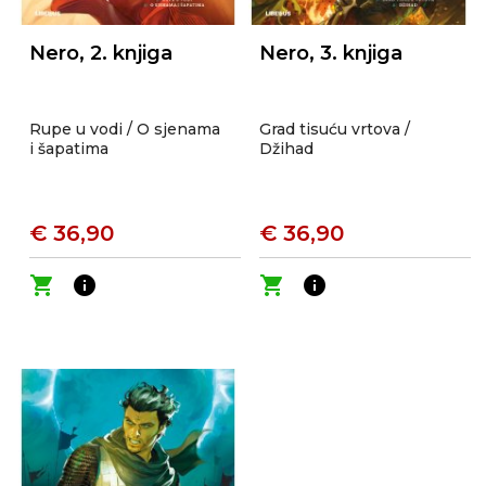
Nero, 2. knjiga
Nero, 3. knjiga
Rupe u vodi / O sjenama
Grad tisuću vrtova /
i šapatima
Džihad
€ 36,90
€ 36,90
shopping_cart
info
shopping_cart
info