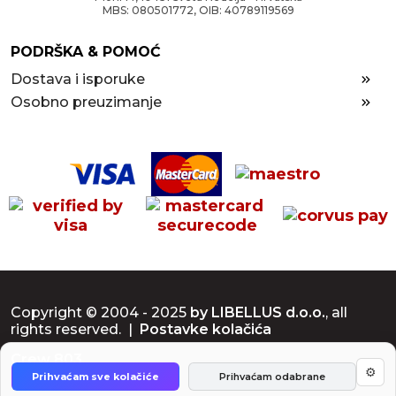
MBS: 080501772, OIB: 40789119569
PODRŠKA & POMOĆ
Dostava i isporuke
Osobno preuzimanje
Copyright © 2004 - 2025
by LIBELLUS d.o.o.
, all
rights reserved. |
Postavke kolačića
Crew 803
⚙
Prihvaćam sve kolačiće
Prihvaćam odabrane