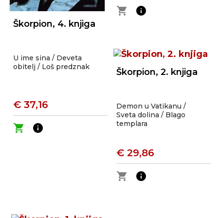
shopping_cart
info
Škorpion, 4. knjiga
U ime sina / Deveta
obitelj / Loš predznak
Škorpion, 2. knjiga
€ 37,16
Demon u Vatikanu /
Sveta dolina / Blago
templara
shopping_cart
info
€ 29,86
shopping_cart
info