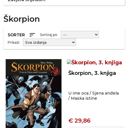
Škorpion
sort
SORTER
Sortiraj po:
Prikaži:
Škorpion, 3. knjiga
U ime oca / Sjena anđela
/ Maska istine
€ 29,86