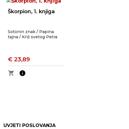
Škorpion, 1. knjiga
Sotonin znak / Papina
tajna / Križ svetog Petra
€ 23,89
shopping_cart
info
UVJETI POSLOVANJA