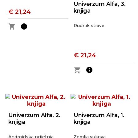
Univerzum Alfa, 3.
knjiga
€ 21,24
shopping_cart
info
Rudnik strave
€ 21,24
shopping_cart
info
Univerzum Alfa, 2.
Univerzum Alfa, 1.
knjiga
knjiga
Androidska prijetnja
Zemlja vukova