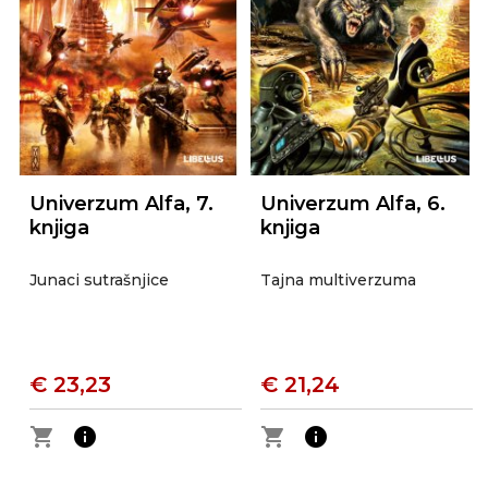
Univerzum Alfa, 7.
Univerzum Alfa, 6.
knjiga
knjiga
Junaci sutrašnjice
Tajna multiverzuma
€ 23,23
€ 21,24
shopping_cart
info
shopping_cart
info