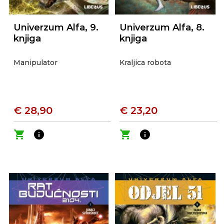
Univerzum Alfa, 9.
Univerzum Alfa, 8.
knjiga
knjiga
Manipulator
Kraljica robota
€ 28,90
€ 23,20
shopping_cart
info
shopping_cart
info