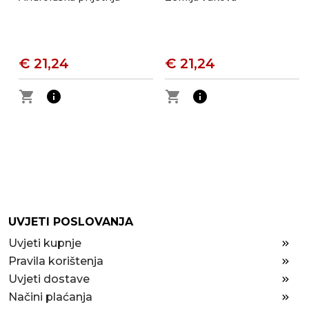
€ 21,24
€ 21,24
shopping_cart
info
shopping_cart
info
UVJETI POSLOVANJA
Uvjeti kupnje
Pravila korištenja
Uvjeti dostave
Načini plaćanja