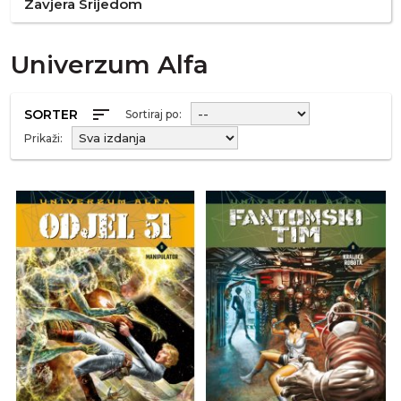
Zavjera Srijedom
Univerzum Alfa
sort
SORTER
Sortiraj po:
Prikaži: