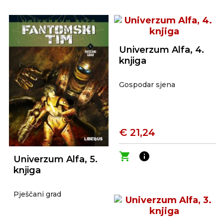
Univerzum Alfa, 4.
knjiga
Gospodar sjena
€ 21,24
shopping_cart
info
Univerzum Alfa, 5.
knjiga
Pješčani grad