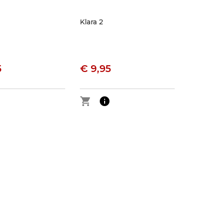
Klara 2
5
€ 9,95
o
shopping_cart
info