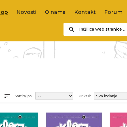
hop
Novosti
O nama
Kontakt
Forum
sort
R
Sortiraj po:
Prikaži: