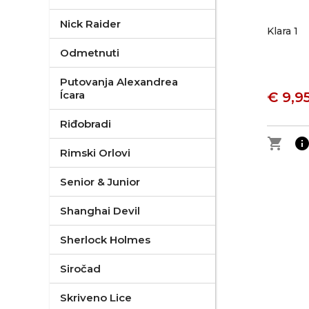
Nick Raider
Klara 1
Odmetnuti
Putovanja Alexandrea
Ícara
€ 9,9
Riđobradi
shopping_cart
inf
Rimski Orlovi
Senior & Junior
Shanghai Devil
Sherlock Holmes
Siročad
Skriveno Lice