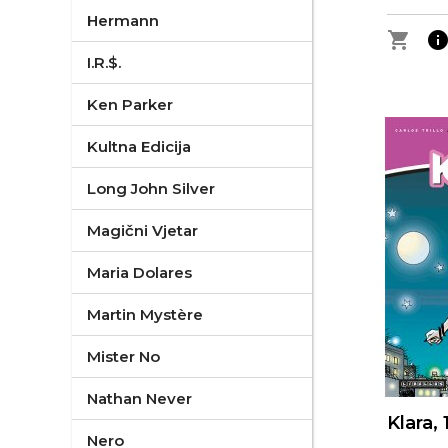
Hermann
shopping_cart
inf
I.R.$.
Ken Parker
Kultna Edicija
Long John Silver
Magični Vjetar
Maria Dolares
Martin Mystère
Mister No
Nathan Never
Klara, 
Nero