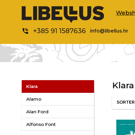
Webs
+385 91 1587636
phone_in_talk
info@libellus.hr
Klara
Klara
Alamo
SORTE
Alan Ford
Alfonso Font