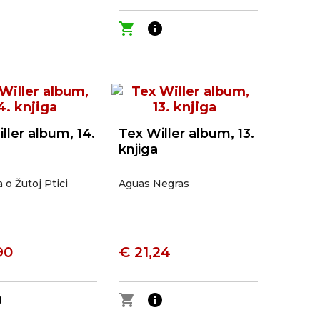
shopping_cart
info
ller album, 14.
Tex Willer album, 13.
knjiga
o Žutoj Ptici
Aguas Negras
90
€ 21,24
o
shopping_cart
info