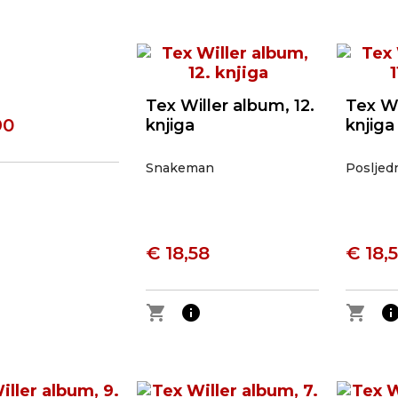
Tex Willer album, 12.
Tex Wi
90
knjiga
knjiga
Snakeman
Posljedn
o
€ 18,58
€ 18,
shopping_cart
info
shopping_cart
inf