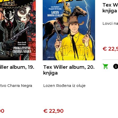
Tex Wi
knjiga
Lovci n
€ 22,
shopping_cart
inf
ller album, 19.
Tex Willer album, 20.
knjiga
tvo Charra Negra
Lozen Rođena iz oluje
90
€ 22,90