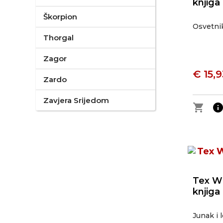
knjiga
Škorpion
Osvetni
Thorgal
Zagor
€ 15,9
Zardo
Zavjera Srijedom
shopping_cart
inf
Tex Wi
knjiga
Junak i 