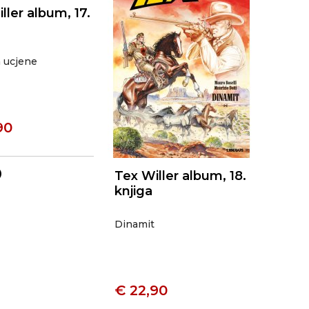
ller album, 17.
a ucjene
90
o
Tex Willer album, 18.
knjiga
Dinamit
€ 22,90