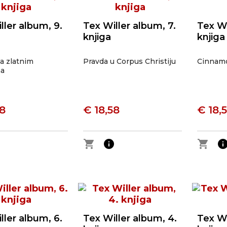
ller album, 9.
Tex Willer album, 7.
Tex Wi
knjiga
knjiga
a zlatnim
Pravda u Corpus Christiju
Cinnam
ma
58
€ 18,58
€ 18,
o
shopping_cart
info
shopping_cart
inf
ller album, 6.
Tex Willer album, 4.
Tex Wi