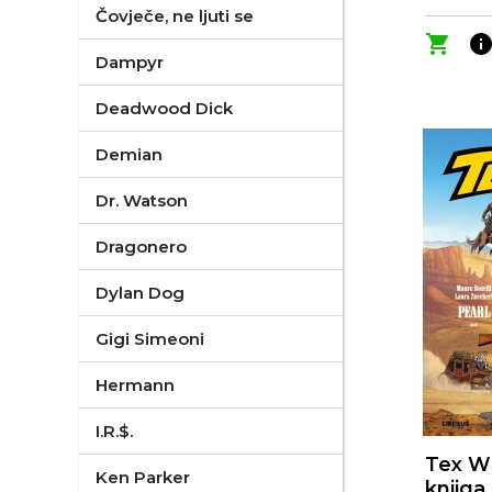
Čovječe, ne ljuti se
shopping_cart
inf
Dampyr
Deadwood Dick
Demian
Dr. Watson
Dragonero
Dylan Dog
Gigi Simeoni
Hermann
I.R.$.
Tex Wi
Ken Parker
knjiga