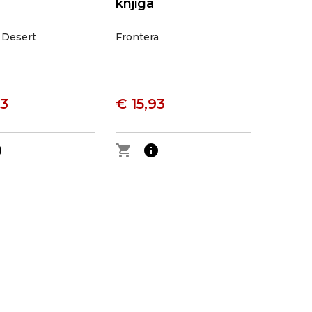
knjiga
 Desert
Frontera
93
€ 15,93
o
shopping_cart
info