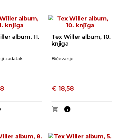
ller album, 11.
Tex Willer album, 10.
knjiga
ji zadatak
Bičevanje
58
€ 18,58
o
shopping_cart
info