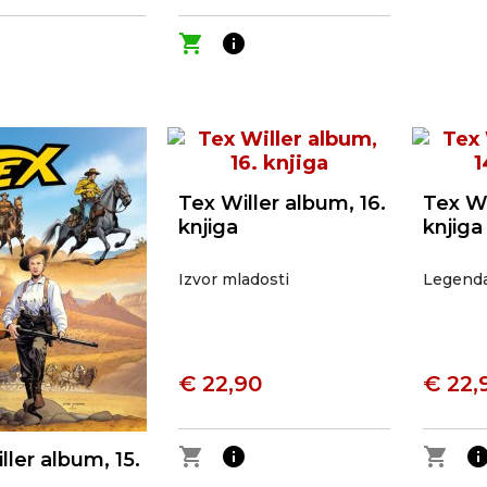
o
shopping_cart
info
Tex Willer album, 16.
Tex Wi
knjiga
knjiga
Izvor mladosti
Legenda 
€ 22,90
€ 22,
shopping_cart
info
shopping_cart
inf
ller album, 15.