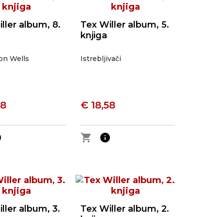
ller album, 8.
Tex Willer album, 5.
knjiga
on Wells
Istrebljivači
58
€ 18,58
o
shopping_cart
info
ller album, 3.
Tex Willer album, 2.