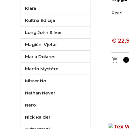
Klara
Pearl
Kultna Edicija
Long John Silver
€ 22,
Magični Vjetar
Maria Dolares
shopping_cart
inf
Martin Mystère
Mister No
Nathan Never
Nero
Nick Raider