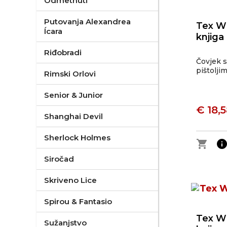
Odmetnuti
Putovanja Alexandrea
Tex Wi
Ícara
knjiga
Riđobradi
Čovjek s
pištolji
Rimski Orlovi
Senior & Junior
€ 18,
Shanghai Devil
Sherlock Holmes
shopping_cart
inf
Siročad
Skriveno Lice
Spirou & Fantasio
Tex Wi
Sužanjstvo