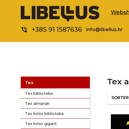
Webs
+385 91 1587636
phone_in_talk
info@libellus.hr
Tex 
Tex
Tex biblioteka
SORTE
Tex almanah
Tex kolor biblioteka
Tex kolor gigant