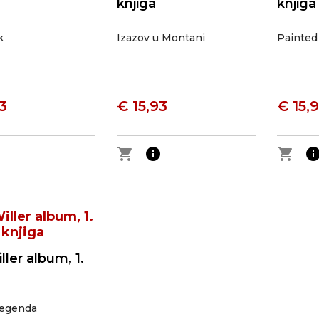
knjiga
knjiga
k
Izazov u Montani
Painted
3
€ 15,93
€ 15,
o
shopping_cart
info
shopping_cart
inf
ller album, 1.
legenda