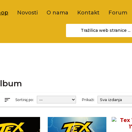
hop
Novosti
O nama
Kontakt
Forum
album
sort
R
Sortiraj po:
Prikaži: