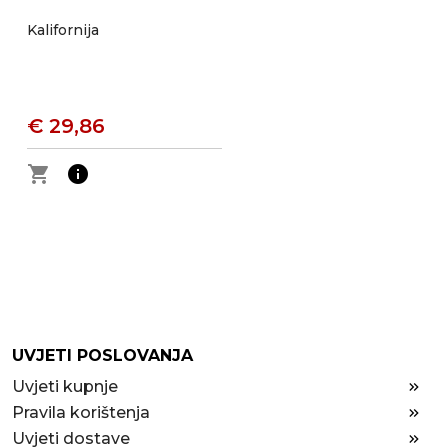
Kalifornija
€ 29,86
shopping_cart
info
UVJETI POSLOVANJA
Uvjeti kupnje
Pravila korištenja
Uvjeti dostave