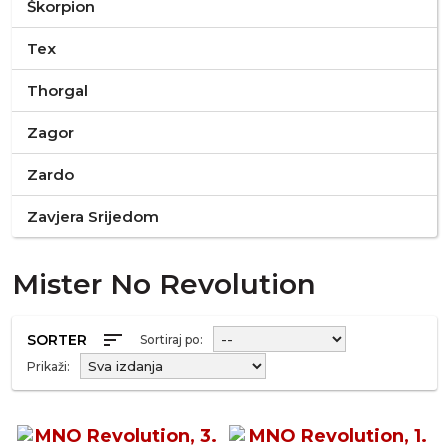
Škorpion
Tex
Thorgal
Zagor
Zardo
Zavjera Srijedom
Mister No Revolution
sort
SORTER
Sortiraj po:
Prikaži: