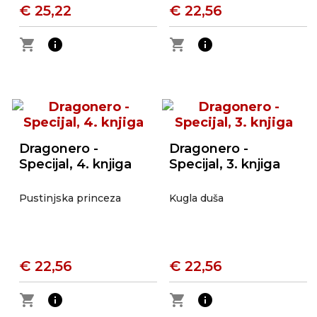
€ 25,22
€ 22,56
shopping_cart
info
shopping_cart
info
Dragonero -
Dragonero -
Specijal, 4. knjiga
Specijal, 3. knjiga
Pustinjska princeza
Kugla duša
€ 22,56
€ 22,56
shopping_cart
info
shopping_cart
info