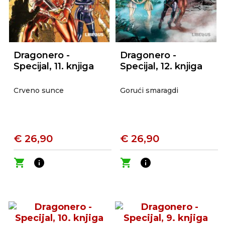
Dragonero -
Dragonero -
Specijal, 11. knjiga
Specijal, 12. knjiga
Crveno sunce
Gorući smaragdi
€ 26,90
€ 26,90
shopping_cart
info
shopping_cart
info