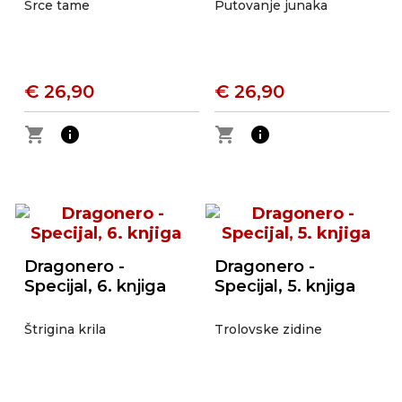
Srce tame
Putovanje junaka
€ 26,90
€ 26,90
shopping_cart
info
shopping_cart
info
Dragonero -
Dragonero -
Specijal, 6. knjiga
Specijal, 5. knjiga
Štrigina krila
Trolovske zidine