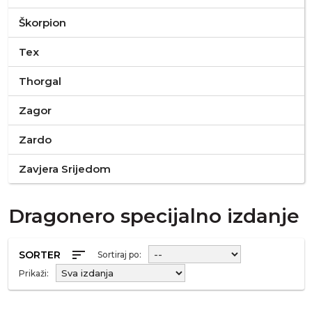
Škorpion
Tex
Thorgal
Zagor
Zardo
Zavjera Srijedom
Dragonero specijalno izdanje
sort
SORTER
Sortiraj po:
Prikaži: