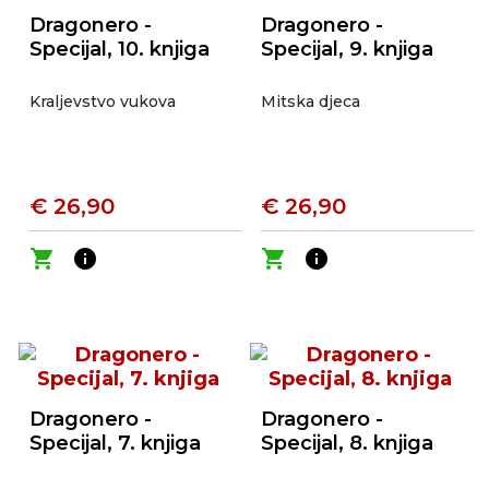
Dragonero -
Dragonero -
Specijal, 10. knjiga
Specijal, 9. knjiga
Kraljevstvo vukova
Mitska djeca
€ 26,90
€ 26,90
shopping_cart
info
shopping_cart
info
Dragonero -
Dragonero -
Specijal, 7. knjiga
Specijal, 8. knjiga