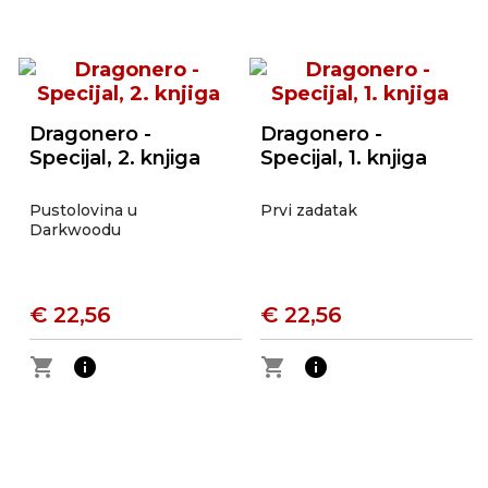
Dragonero -
Dragonero -
Specijal, 2. knjiga
Specijal, 1. knjiga
Pustolovina u
Prvi zadatak
Darkwoodu
€ 22,56
€ 22,56
shopping_cart
info
shopping_cart
info