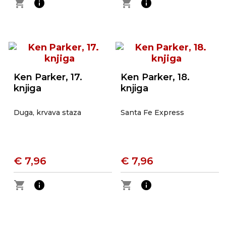
shopping_cart
info
shopping_cart
info
Ken Parker, 17.
Ken Parker, 18.
knjiga
knjiga
Duga, krvava staza
Santa Fe Express
€ 7,96
€ 7,96
shopping_cart
info
shopping_cart
info