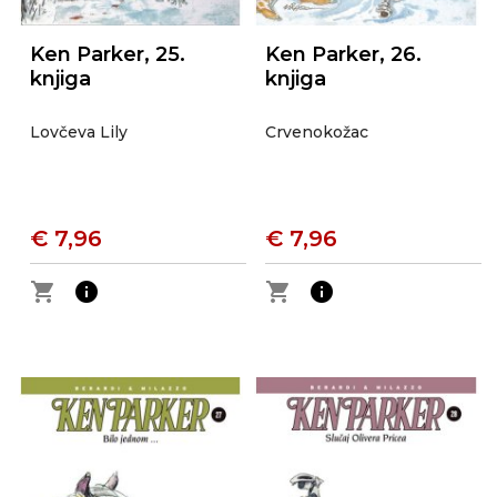
Ken Parker, 25.
Ken Parker, 26.
knjiga
knjiga
Lovčeva Lily
Crvenokožac
€ 7,96
€ 7,96
shopping_cart
info
shopping_cart
info