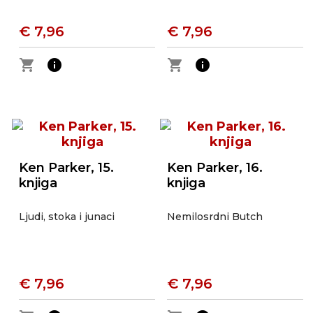
€ 7,96
€ 7,96
shopping_cart
info
shopping_cart
info
Ken Parker, 15.
Ken Parker, 16.
knjiga
knjiga
Ljudi, stoka i junaci
Nemilosrdni Butch
€ 7,96
€ 7,96