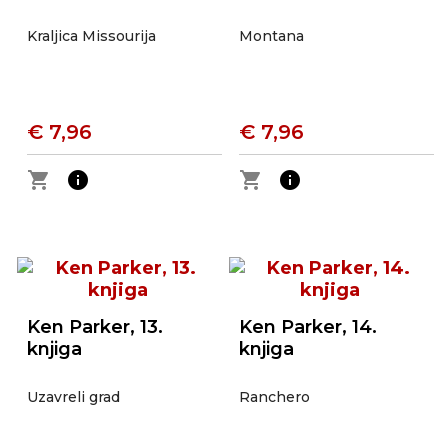
Kraljica Missourija
Montana
€ 7,96
€ 7,96
shopping_cart
info
shopping_cart
info
Ken Parker, 13.
Ken Parker, 14.
knjiga
knjiga
Uzavreli grad
Ranchero