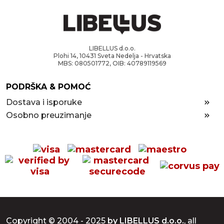
LIBELLUS d.o.o.
Plohi 14, 10431 Sveta Nedelja - Hrvatska
MBS: 080501772, OIB: 40789119569
PODRŠKA & POMOĆ
Dostava i isporuke
Osobno preuzimanje
Copyright © 2004 - 2025
by LIBELLUS d.o.o.
, all