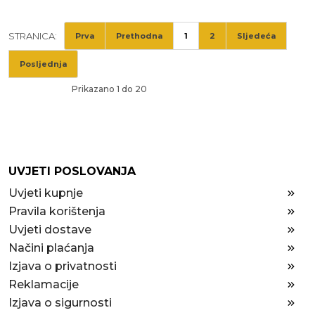
STRANICA:
Prva
Prethodna
1
2
Sljedeća
Posljednja
Prikazano 1 do 20
UVJETI POSLOVANJA
Uvjeti kupnje
Pravila korištenja
Uvjeti dostave
Načini plaćanja
Izjava o privatnosti
Reklamacije
Izjava o sigurnosti