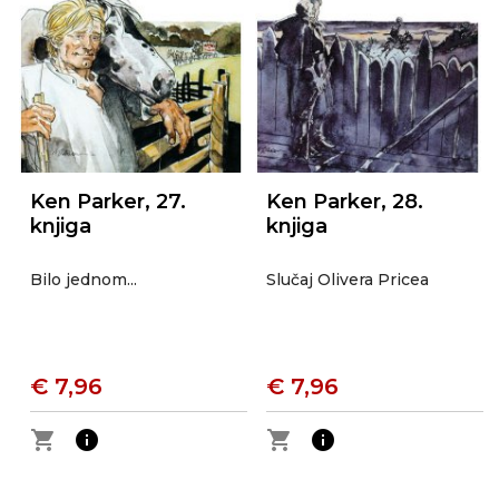
Ken Parker, 27.
Ken Parker, 28.
knjiga
knjiga
Bilo jednom...
Slučaj Olivera Pricea
€ 7,96
€ 7,96
shopping_cart
info
shopping_cart
info