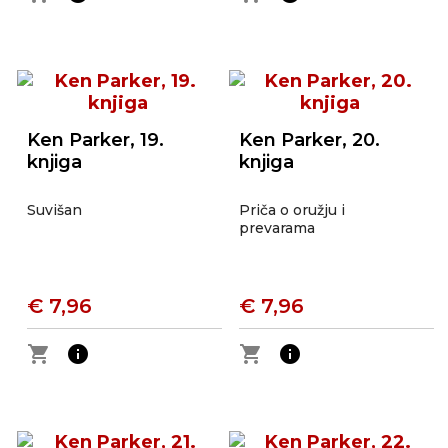
Ken Parker, 19.
Ken Parker, 20.
knjiga
knjiga
Suvišan
Priča o oružju i
prevarama
€ 7,96
€ 7,96
shopping_cart
info
shopping_cart
info