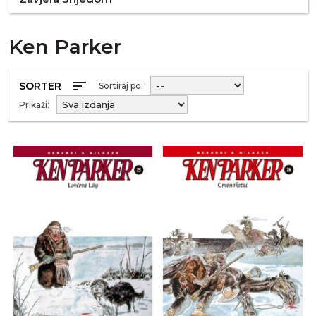
Ken Parker
sort
SORTER
Sortiraj po:
Prikaži: