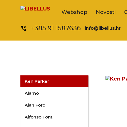
Webshop
Novosti
+385 91 1587636
phone_in_talk
info@libellus.hr
Ken Parker
Alamo
Alan Ford
Alfonso Font