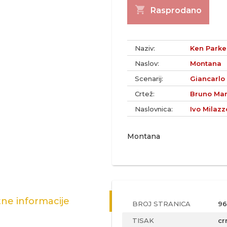
shopping_cart
Rasprodano
Naziv:
Ken Parker
Naslov:
Montana
Scenarij:
Giancarlo
Crtež:
Bruno Mar
Naslovnica:
Ivo Milazz
Montana
ne informacije
BROJ STRANICA
96
TISAK
cr