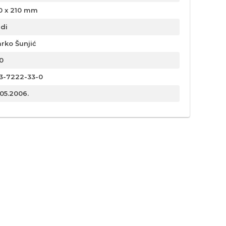
0 x 210 mm
rdi
rko Šunjić
0
3-7222-33-0
.05.2006.