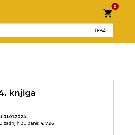
0
shopping_cart
TRAŽI
4. knjiga
od
01.01.2024.
u zadnjih 30 dana:
€ 7,96