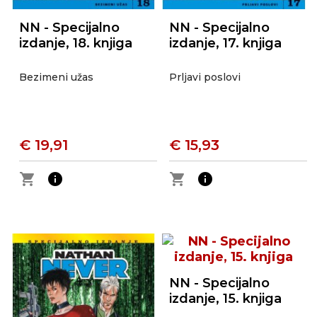
NN - Specijalno
NN - Specijalno
izdanje, 18. knjiga
izdanje, 17. knjiga
Bezimeni užas
Prljavi poslovi
€ 19,91
€ 15,93
shopping_cart
info
shopping_cart
info
NN - Specijalno
izdanje, 15. knjiga