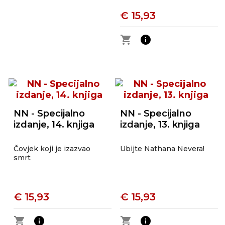
€ 15,93
shopping_cart
info
NN - Specijalno
NN - Specijalno
izdanje, 14. knjiga
izdanje, 13. knjiga
Čovjek koji je izazvao
Ubijte Nathana Nevera!
smrt
€ 15,93
€ 15,93
shopping_cart
info
shopping_cart
info