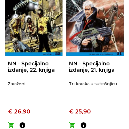
NN - Specijalno
NN - Specijalno
izdanje, 22. knjiga
izdanje, 21. knjiga
Zaraženi
Tri koraka u sutrašnjicu
€ 26,90
€ 25,90
shopping_cart
info
shopping_cart
info