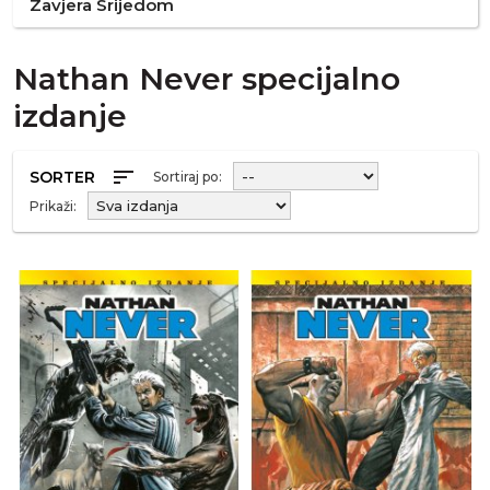
Zavjera Srijedom
Nathan Never specijalno
izdanje
sort
SORTER
Sortiraj po:
Prikaži: