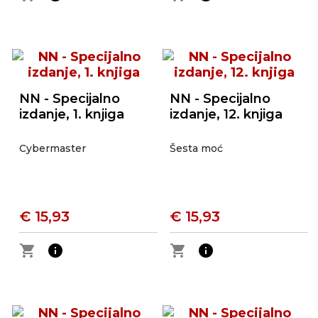
NN - Specijalno
NN - Specijalno
izdanje, 1. knjiga
izdanje, 12. knjiga
Cybermaster
Šesta moć
€ 15,93
€ 15,93
shopping_cart
info
shopping_cart
info