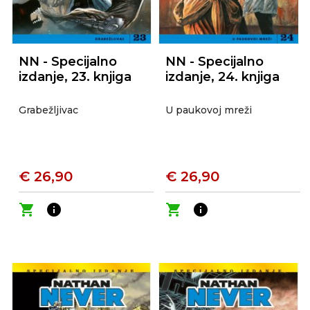
NN - Specijalno
NN - Specijalno
izdanje, 23. knjiga
izdanje, 24. knjiga
Grabežljivac
U paukovoj mreži
€ 26,90
€ 26,90
shopping_cart
info
shopping_cart
info