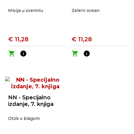
Misija u svemiru
Zeleni ocean
€ 11,28
€ 11,28
shopping_cart
info
shopping_cart
info
NN - Specijalno
izdanje, 7. knjiga
Otok s blagom