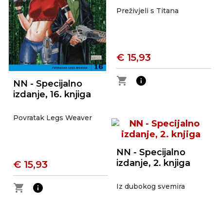
Preživjeli s Titana
€ 15,93
shopping_cart
info
NN - Specijalno
izdanje, 16. knjiga
Povratak Legs Weaver
NN - Specijalno
izdanje, 2. knjiga
€ 15,93
shopping_cart
info
Iz dubokog svemira