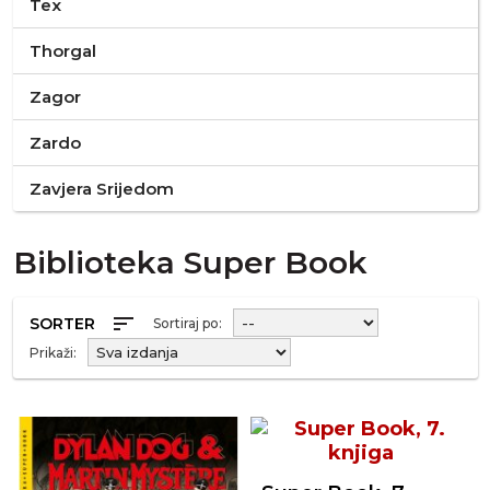
Tex
Thorgal
Zagor
Zardo
Zavjera Srijedom
Biblioteka Super Book
sort
SORTER
Sortiraj po:
Prikaži: