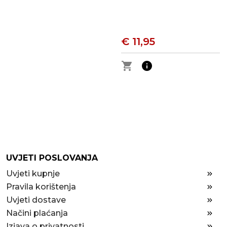
€ 11,95
shopping_cart
info
UVJETI POSLOVANJA
Uvjeti kupnje
Pravila korištenja
Uvjeti dostave
Načini plaćanja
Izjava o privatnosti