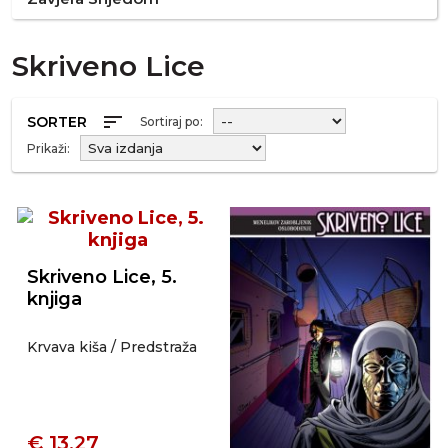
Skriveno Lice
sort
SORTER
Sortiraj po:
Prikaži:
Skriveno Lice, 5.
knjiga
Krvava kiša / Predstraža
€ 13,27