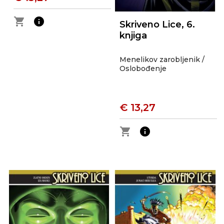
shopping_cart
info
Skriveno Lice, 6.
knjiga
Menelikov zarobljenik /
Oslobođenje
€ 13,27
shopping_cart
info