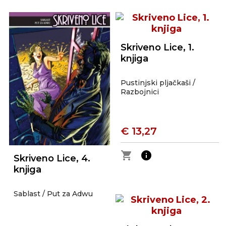
Skriveno Lice, 1.
knjiga
Pustinjski pljačkaši /
Razbojnici
€ 13,27
shopping_cart
info
Skriveno Lice, 4.
knjiga
Sablast / Put za Adwu