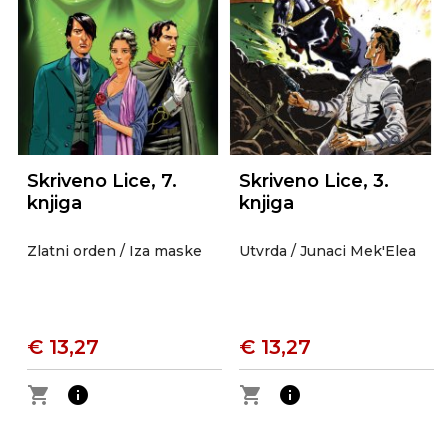
Skriveno Lice, 7.
Skriveno Lice, 3.
knjiga
knjiga
Zlatni orden / Iza maske
Utvrda / Junaci Mek'Elea
€ 13,27
€ 13,27
shopping_cart
info
shopping_cart
info