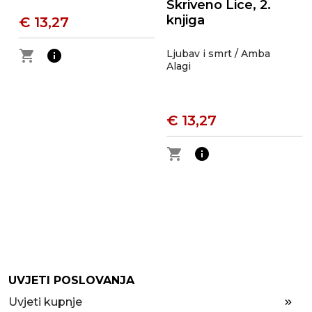
Skriveno Lice, 2.
knjiga
€ 13,27
shopping_cart
info
Ljubav i smrt / Amba
Alagi
€ 13,27
shopping_cart
info
UVJETI POSLOVANJA
Uvjeti kupnje