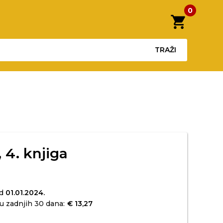
0
shopping_cart
TRAŽI
 4. knjiga
od
01.01.2024.
u zadnjih 30 dana:
€ 13,27