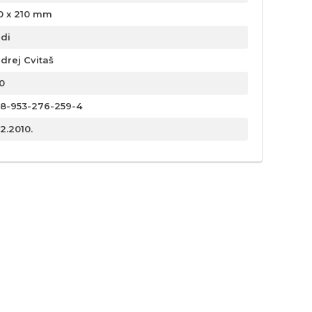
0 x 210 mm
rdi
drej Cvitaš
0
8-953-276-259-4
12.2010.