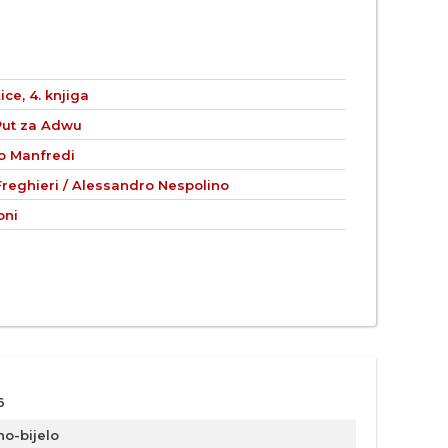
ice, 4. knjiga
 Put za Adwu
o Manfredi
Freghieri / Alessandro Nespolino
oni
6
no-bijelo