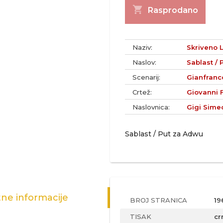
shopping_cart
Rasprodano
Naziv:
Skriveno L
Naslov:
Sablast /
Scenarij:
Gianfranc
Crtež:
Giovanni 
Naslovnica:
Gigi Sime
Sablast / Put za Adwu
ne informacije
BROJ STRANICA
19
TISAK
cr