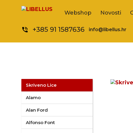
Webshop
Novosti
+385 91 1587636
phone_in_talk
info@libellus.hr
Skriveno Lice
Alamo
Alan Ford
Alfonso Font