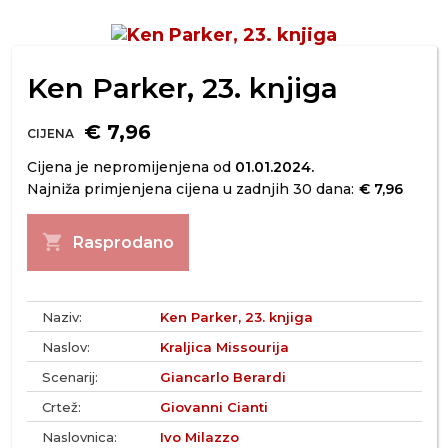
Ken Parker, 23. knjiga
€ 7,96
CIJENA
Cijena je nepromijenjena od
01.01.2024.
Najniža primjenjena cijena u zadnjih 30 dana:
€ 7,96
shopping_cart
Rasprodano
Naziv:
Ken Parker, 23. knjiga
Naslov:
Kraljica Missourija
Scenarij:
Giancarlo Berardi
Crtež:
Giovanni Cianti
Naslovnica:
Ivo Milazzo