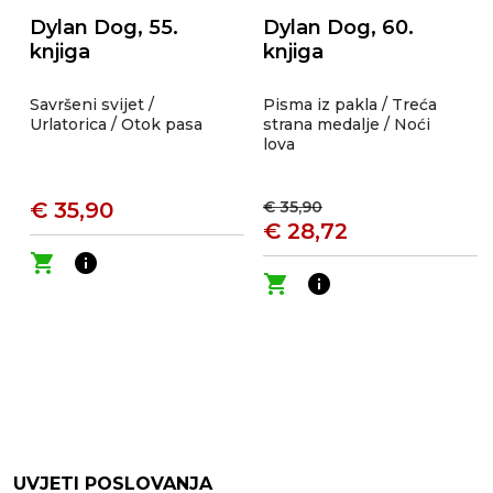
Dylan Dog, 55.
Dylan Dog, 60.
knjiga
knjiga
Savršeni svijet /
Pisma iz pakla / Treća
Urlatorica / Otok pasa
strana medalje / Noći
lova
€ 35,90
€ 35,90
€ 28,72
shopping_cart
info
shopping_cart
info
UVJETI POSLOVANJA