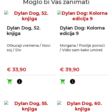
Moglo bi Vas zanimati
Dylan Dog, 52.
Dylan Dog: Kolorna
knjiga
edicija 9
Otkucaji vremena / Novi
Morgana / Poslije ponoći
soj / Div
/ Vidio sam kako umireš
€ 33,90
€ 39,90
shopping_cart
info
shopping_cart
info