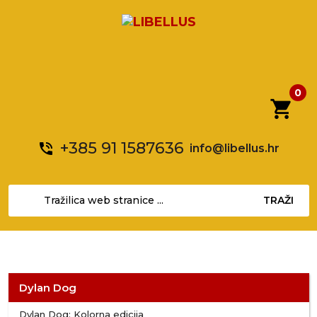
0
shopping_cart
+385 91 1587636
phone_in_talk
info@libellus.hr
TRAŽI
Dylan Dog
Dylan Dog: Kolorna edicija