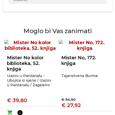
Moglo bi Vas zanimati
Mister No kolor
Mister No, 172.
biblioteka, 52.
knjiga
knjiga
Izazov u Pantanalu -
Tajanstvena Burma
Ubojica iz sjene / Izazov
u Pantanalu / Zagaieiro
€ 39,80
€ 34,90
€ 27,92
shopping_cart
info