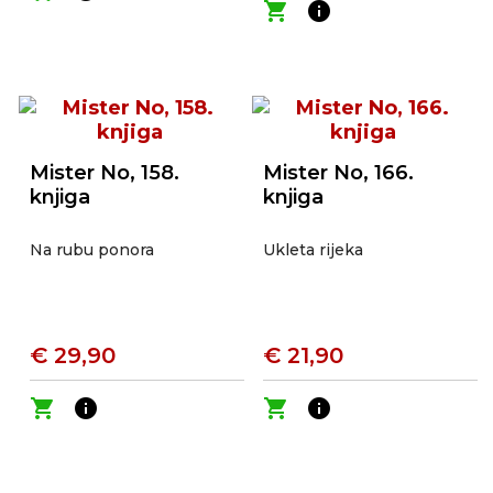
shopping_cart
info
Mister No, 158.
Mister No, 166.
knjiga
knjiga
Na rubu ponora
Ukleta rijeka
€ 29,90
€ 21,90
shopping_cart
info
shopping_cart
info