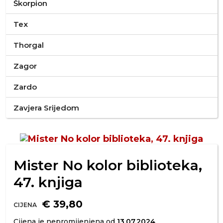
Škorpion
Tex
Thorgal
Zagor
Zardo
Zavjera Srijedom
Mister No kolor biblioteka,
47. knjiga
€ 39,80
CIJENA
Cijena je nepromijenjena od
13.07.2024.