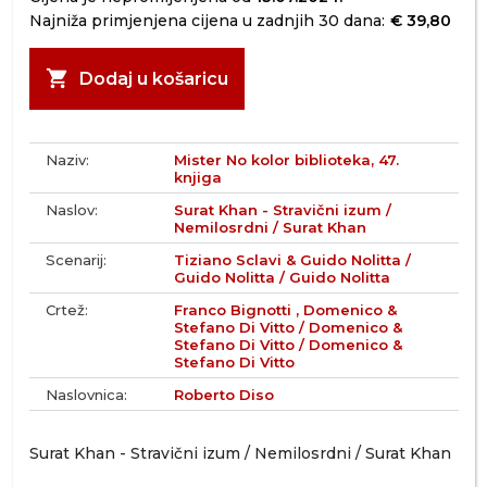
Najniža primjenjena cijena u zadnjih 30 dana:
€ 39,80
shopping_cart
Dodaj u košaricu
Naziv:
Mister No kolor biblioteka, 47.
knjiga
Naslov:
Surat Khan - Stravični izum /
Nemilosrdni / Surat Khan
Scenarij:
Tiziano Sclavi & Guido Nolitta /
Guido Nolitta / Guido Nolitta
Crtež:
Franco Bignotti , Domenico &
Stefano Di Vitto / Domenico &
Stefano Di Vitto / Domenico &
Stefano Di Vitto
Naslovnica:
Roberto Diso
Surat Khan - Stravični izum / Nemilosrdni / Surat Khan