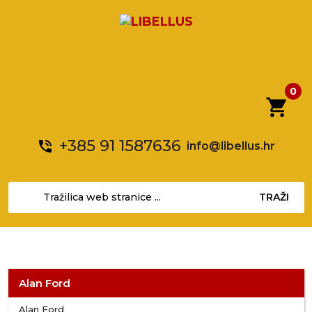
0
shopping_cart
+385 91 1587636
phone_in_talk
info@libellus.hr
TRAŽI
Alan Ford
Alan Ford