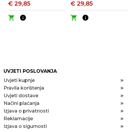
€ 29,85
€ 29,85
shopping_cart
info
shopping_cart
info
UVJETI POSLOVANJA
Uvjeti kupnje
Pravila korištenja
Uvjeti dostave
Načini plaćanja
Izjava o privatnosti
Reklamacije
Izjava o sigurnosti