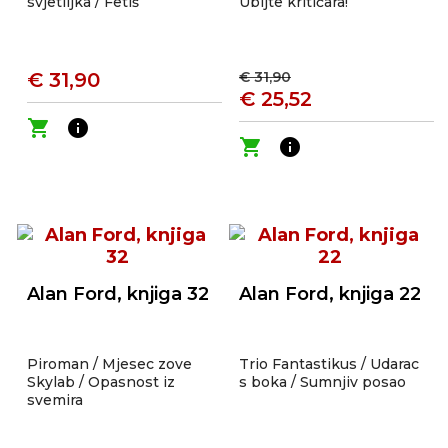
svjetiljka / Fetiš
Ubijte kritičara!
€ 31,90
€ 31,90
€ 25,52
shopping_cart
info
shopping_cart
info
Alan Ford, knjiga 32
Alan Ford, knjiga 22
Piroman / Mjesec zove
Trio Fantastikus / Udarac
Skylab / Opasnost iz
s boka / Sumnjiv posao
svemira