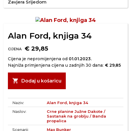
Zavjera Srijedom
Alan Ford, knjiga 34
€ 29,85
CIJENA
Cijena je nepromijenjena od
01.01.2023.
Najniža primjenjena cijena u zadnjih 30 dana:
€ 29,85
shopping_cart
Dodaj u košaricu
Naziv:
Alan Ford, knjiga 34
Naslov:
Crne planine Južne Dakote /
Sastanak na groblju / Banda
propalica
Scenarij:
Max Bunker