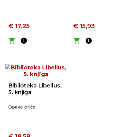
€ 17,25
€ 15,93
shopping_cart
info
shopping_cart
info
Biblioteka Libellus,
5. knjiga
Opake priče
€ 18,58