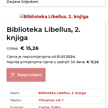
Zavjera Srijedom
Biblioteka Libellus, 2.
knjiga
€ 15,26
CIJENA
Cijena je nepromijenjena od
01.01.2024.
Najniža primjenjena cijena u zadnjih 30 dana:
€ 15,26
shopping_cart
Rasprodano
Naziv:
Biblioteka Libellus, 2. knjiga
Naslov:
Chicanos vol. 1
Scenarij:
Carlos Trillio