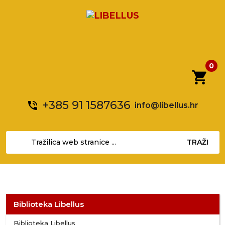
0
shopping_cart
+385 91 1587636
phone_in_talk
info@libellus.hr
TRAŽI
Biblioteka Libellus
Biblioteka Libellus