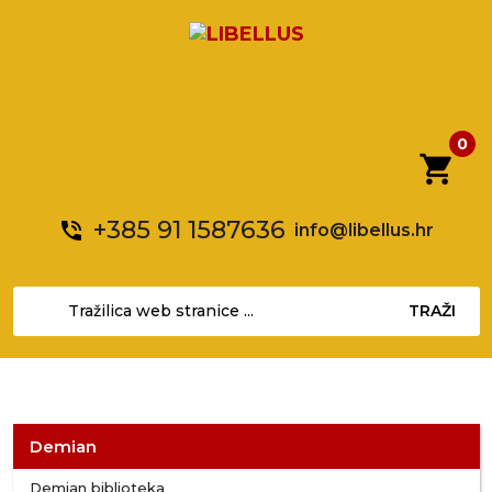
0
shopping_cart
+385 91 1587636
phone_in_talk
info@libellus.hr
TRAŽI
Demian
Demian biblioteka