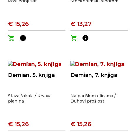
Posljednji sat
Stockholmski sindrom
€ 15,26
€ 13,27
shopping_cart
info
shopping_cart
info
Demian, 5. knjiga
Demian, 7. knjiga
Staza šakala / Krvava
Na pariškim ulicama /
planina
Duhovi prošlosti
€ 15,26
€ 15,26