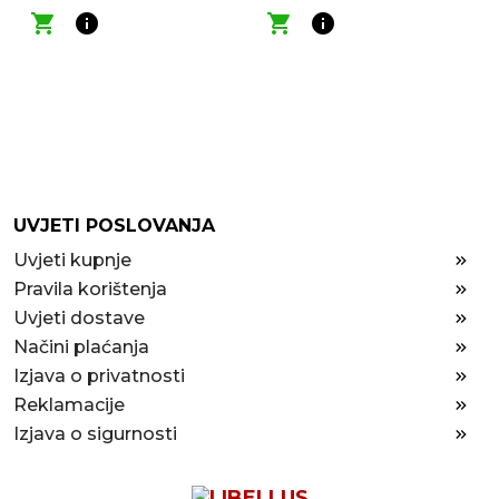
shopping_cart
info
shopping_cart
info
UVJETI POSLOVANJA
Uvjeti kupnje
Pravila korištenja
Uvjeti dostave
Načini plaćanja
Izjava o privatnosti
Reklamacije
Izjava o sigurnosti