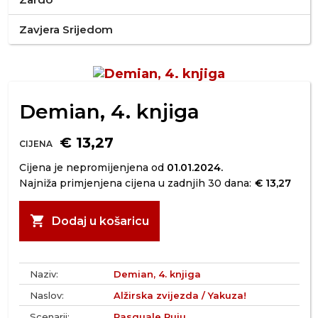
Zavjera Srijedom
Demian, 4. knjiga
€ 13,27
CIJENA
Cijena je nepromijenjena od
01.01.2024.
Najniža primjenjena cijena u zadnjih 30 dana:
€ 13,27
shopping_cart
Dodaj u košaricu
Naziv:
Demian, 4. knjiga
Naslov:
Alžirska zvijezda / Yakuza!
Scenarij:
Pasquale Ruju