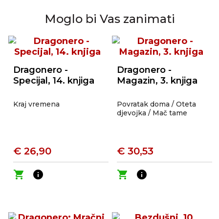
Moglo bi Vas zanimati
Dragonero -
Dragonero -
Specijal, 14. knjiga
Magazin, 3. knjiga
Kraj vremena
Povratak doma / Oteta
djevojka / Mač tame
€ 26,90
€ 30,53
shopping_cart
info
shopping_cart
info