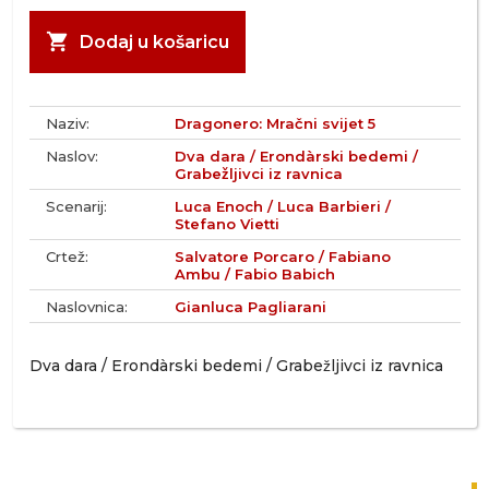
shopping_cart
Dodaj u košaricu
Naziv:
Dragonero: Mračni svijet 5
Naslov:
Dva dara / Erondàrski bedemi /
Grabežljivci iz ravnica
Scenarij:
Luca Enoch / Luca Barbieri /
Stefano Vietti
Crtež:
Salvatore Porcaro / Fabiano
Ambu / Fabio Babich
Naslovnica:
Gianluca Pagliarani
Dva dara / Erondàrski bedemi / Grabežljivci iz ravnica