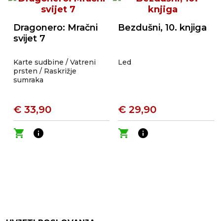
Dragonero: Mračni
Bezdušni, 10. knjiga
svijet 7
Karte sudbine / Vatreni
Led
prsten / Raskrižje
sumraka
€ 33,90
€ 29,90
shopping_cart
info
shopping_cart
info