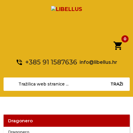
0
shopping_cart
+385 91 1587636
phone_in_talk
info@libellus.hr
TRAŽI
Dragonero
Dragonero