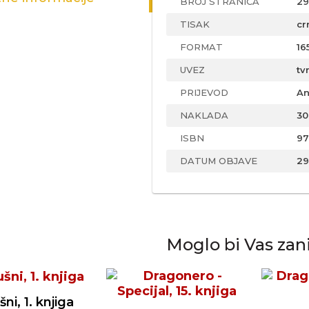
BROJ STRANICA
29
TISAK
cr
FORMAT
16
UVEZ
tv
PRIJEVOD
An
NAKLADA
30
ISBN
97
DATUM OBJAVE
29
Moglo bi Vas zan
ni, 1. knjiga