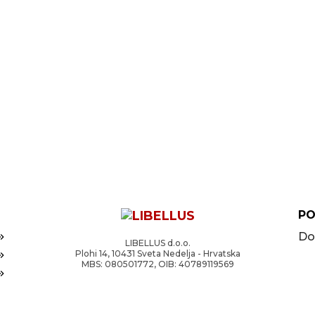
PO
Do
LIBELLUS d.o.o.
Plohi 14, 10431 Sveta Nedelja - Hrvatska
MBS: 080501772, OIB: 40789119569