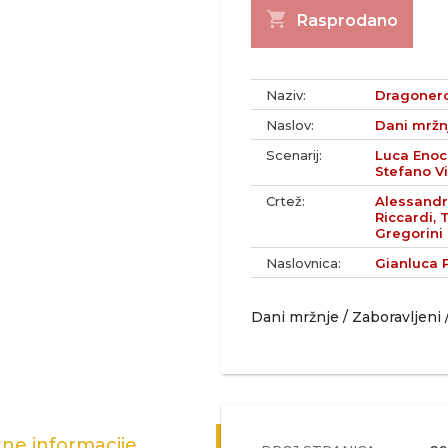
shopping_cart
Rasprodano
Naziv:
Dragonero
Naslov:
Dani mržnj
Scenarij:
Luca Enoch
Stefano Vi
Crtež:
Alessandr
Riccardi, 
Gregorini
Naslovnica:
Gianluca P
Dani mržnje / Zaboravljeni 
ne informacije