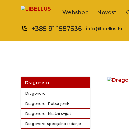
Webshop
Novosti
+385 91 1587636
phone_in_talk
info@libellus.hr
Dragonero
Dragonero
Dragonero: Pobunjenik
Dragonero: Mračni svijet
Dragonero specijalno izdanje