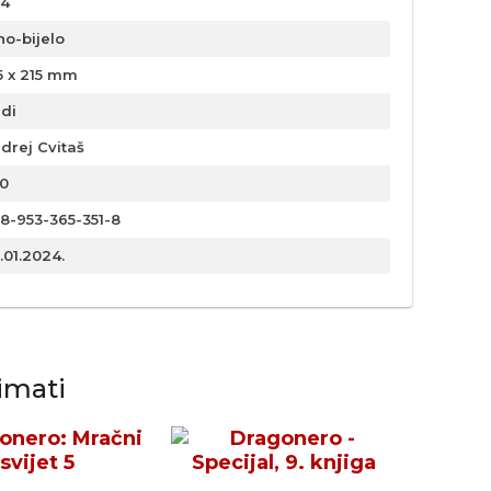
4
no-bijelo
5 x 215 mm
rdi
drej Cvitaš
0
8-953-365-351-8
.01.2024.
imati