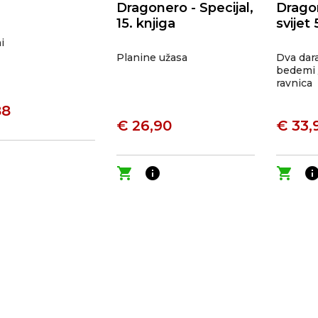
Dragonero - Specijal,
Drago
15. knjiga
svijet 
i
Planine užasa
Dva dara
bedemi /
ravnica
88
€ 26,90
€ 33,
o
shopping_cart
info
shopping_cart
inf