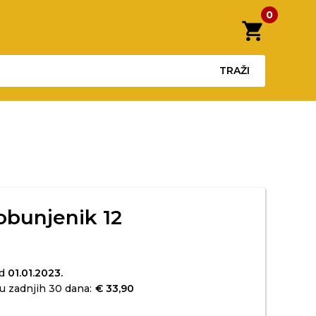
0
shopping_cart
TRAŽI
obunjenik 12
od
01.01.2023.
u zadnjih 30 dana:
€ 33,90