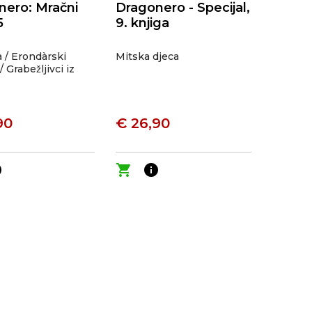
nero: Mračni
Dragonero - Specijal,
5
9. knjiga
 / Erondàrski
Mitska djeca
 Grabežljivci iz
90
€ 26,90
o
shopping_cart
info