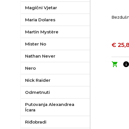
Magični Vjetar
Bezdušn
Maria Dolares
Martin Mystère
Mister No
€ 25,
Nathan Never
shopping_cart
inf
Nero
Nick Raider
Odmetnuti
Putovanja Alexandrea
Ícara
Riđobradi