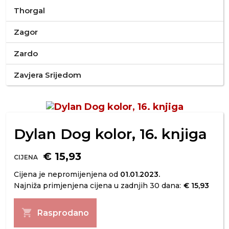
Thorgal
Zagor
Zardo
Zavjera Srijedom
Dylan Dog kolor, 16. knjiga
€ 15,93
CIJENA
Cijena je nepromijenjena od
01.01.2023.
Najniža primjenjena cijena u zadnjih 30 dana:
€ 15,93
shopping_cart
Rasprodano