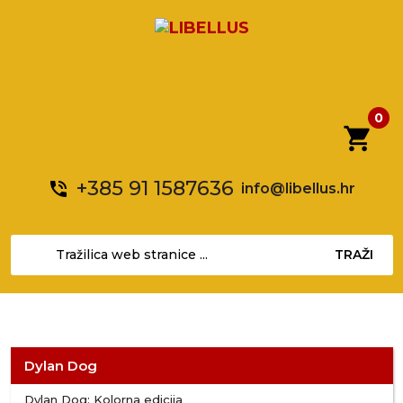
0
shopping_cart
+385 91 1587636
phone_in_talk
info@libellus.hr
TRAŽI
Dylan Dog
Dylan Dog: Kolorna edicija