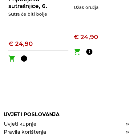
sutrašnjice, 6.
Užas oružja
knjiga
Sutra će biti bolje
€ 24,90
€ 24,90
shopping_cart
info
shopping_cart
info
UVJETI POSLOVANJA
Uvjeti kupnje
Pravila korištenja