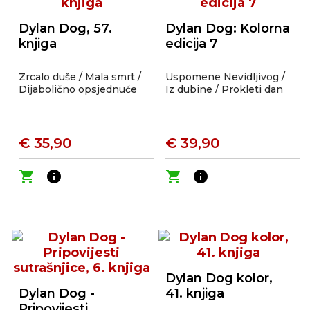
Dylan Dog, 57.
Dylan Dog: Kolorna
knjiga
edicija 7
Zrcalo duše / Mala smrt /
Uspomene Nevidljivog /
Dijabolično opsjednuće
Iz dubine / Prokleti dan
€ 35,90
€ 39,90
shopping_cart
info
shopping_cart
info
Dylan Dog kolor,
Dylan Dog -
41. knjiga
Pripovijesti