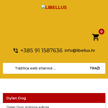
0
shopping_cart
+385 91 1587636
phone_in_talk
info@libellus.hr
TRAŽI
Dylan Dog
Dylan Dog: Kolorna edicija