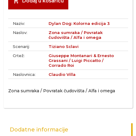
shopping_cart
Dodaj u košaricu
Naziv:
Dylan Dog: Kolorna edicija 3
Naslov:
Zona sumraka / Povratak
čudovišta / Alfa i omega
Scenarij:
Tiziano Sclavi
Crtež:
Giuseppe Montanari & Ernesto
Grassani / Luigi Piccatto /
Corrado Roi
Naslovnica:
Claudio Villa
Zona sumraka / Povratak čudovišta / Alfa i omega
Dodatne informacije