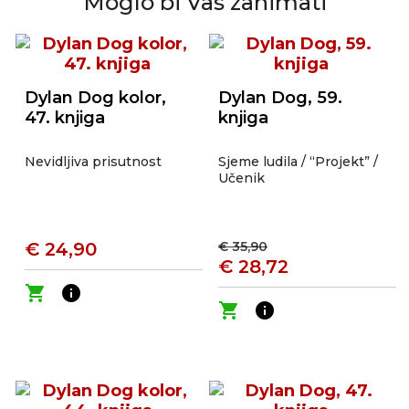
Moglo bi Vas zanimati
Dylan Dog kolor,
Dylan Dog, 59.
47. knjiga
knjiga
Nevidljiva prisutnost
Sjeme ludila / “Projekt” /
Učenik
€ 24,90
€ 35,90
€ 28,72
shopping_cart
info
shopping_cart
info