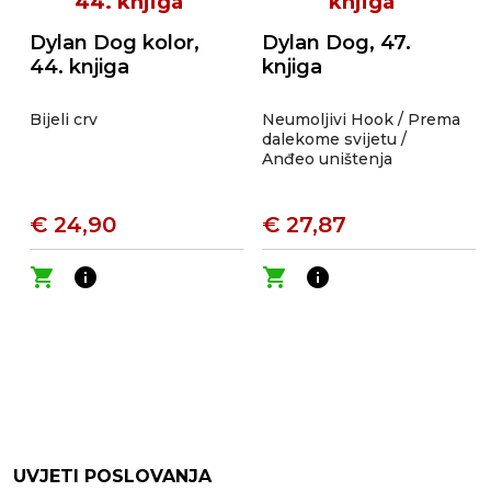
Dylan Dog kolor,
Dylan Dog, 47.
44. knjiga
knjiga
Bijeli crv
Neumoljivi Hook / Prema
dalekome svijetu /
Anđeo uništenja
€ 24,90
€ 27,87
shopping_cart
info
shopping_cart
info
UVJETI POSLOVANJA