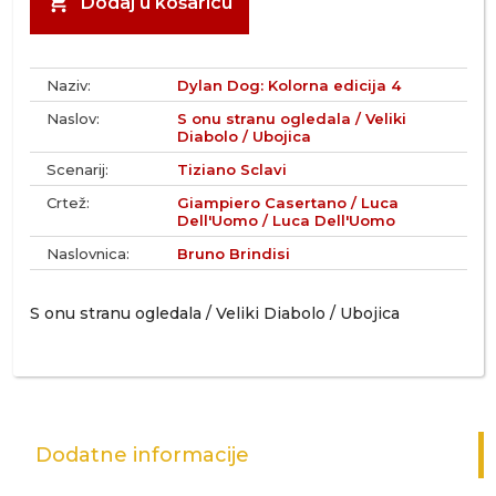
shopping_cart
Dodaj u košaricu
Naziv:
Dylan Dog: Kolorna edicija 4
Naslov:
S onu stranu ogledala / Veliki
Diabolo / Ubojica
Scenarij:
Tiziano Sclavi
Crtež:
Giampiero Casertano / Luca
Dell'Uomo / Luca Dell'Uomo
Naslovnica:
Bruno Brindisi
S onu stranu ogledala / Veliki Diabolo / Ubojica
Dodatne informacije