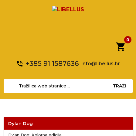
0
shopping_cart
+385 91 1587636
phone_in_talk
info@libellus.hr
TRAŽI
Dylan Dog
Dylan Dog: Kolorna edicija