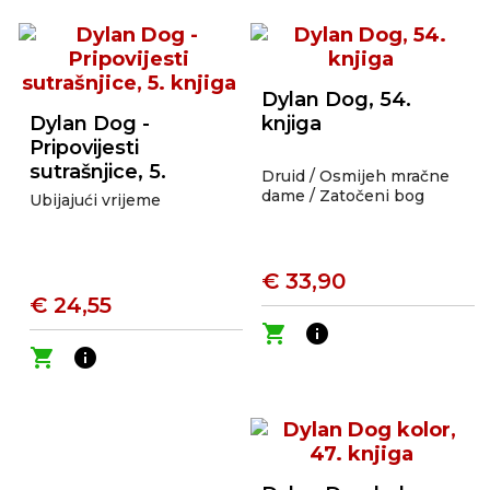
Dylan Dog, 54.
Dylan Dog -
knjiga
Pripovijesti
sutrašnjice, 5.
Druid / Osmijeh mračne
knjiga
dame / Zatočeni bog
Ubijajući vrijeme
€ 33,90
€ 24,55
shopping_cart
info
shopping_cart
info