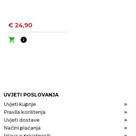
€ 24,90
shopping_cart
info
UVJETI POSLOVANJA
Uvjeti kupnje
Pravila korištenja
Uvjeti dostave
Načini plaćanja
Izjava o privatnosti