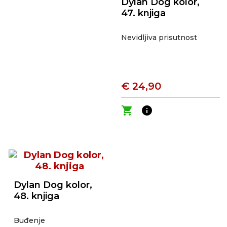
Dylan Dog kolor,
47. knjiga
Nevidljiva prisutnost
€ 24,90
shopping_cart
info
Dylan Dog kolor,
48. knjiga
Buđenje