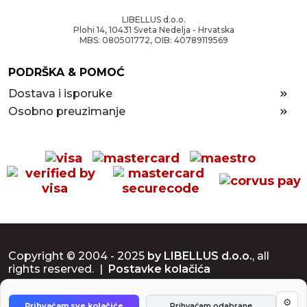
LIBELLUS d.o.o.
Plohi 14, 10431 Sveta Nedelja - Hrvatska
MBS: 080501772, OIB: 40789119569
PODRŠKA & POMOĆ
Dostava i isporuke
Osobno preuzimanje
Copyright © 2004 - 2025
by LIBELLUS d.o.o.
, all
rights reserved. |
Postavke kolačića
Crew 803
⚙
Prihvaćam sve kolačiće
Prihvaćam odabrane