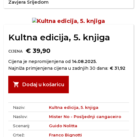
Zavjera Srijedom
Kultna edicija, 5. knjiga
€ 39,90
CIJENA
Cijena je nepromijenjena od
14.08.2025.
Najniža primjenjena cijena u zadnjih 30 dana:
€ 31,92
shopping_cart
Dodaj u košaricu
Naziv:
Kultna edicija, 5. knjiga
Naslov:
Mister No - Posljednji cangaceiro
Scenarij:
Guido Nolitta
Crtež:
Franco Bignotti