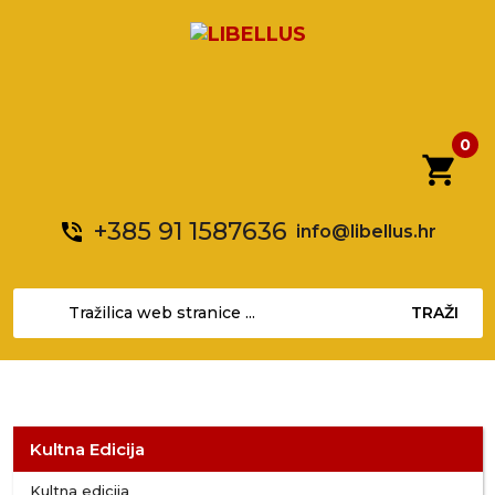
0
shopping_cart
+385 91 1587636
phone_in_talk
info@libellus.hr
TRAŽI
Kultna Edicija
Kultna edicija