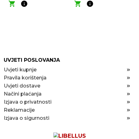
shopping_cart
info
shopping_cart
info
UVJETI POSLOVANJA
Uvjeti kupnje
Pravila korištenja
Uvjeti dostave
Načini plaćanja
Izjava o privatnosti
Reklamacije
Izjava o sigurnosti