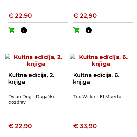
€ 22,90
€ 22,90
shopping_cart
info
shopping_cart
info
Kultna edicija, 2.
Kultna edicija, 6.
knjiga
knjiga
Dylan Dog - Dugački
Tex Willer - El Muerto
pozdrav
€ 22,90
€ 33,90