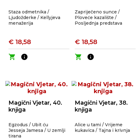
Staza odmetnika /
Zapriječeno sunce /
Ljudožderke / Kellyjeva
Ploveće kazalište /
menažerija
Posljednja predstava
€ 18,58
€ 18,58
shopping_cart
info
shopping_cart
info
Magični Vjetar, 40.
Magični Vjetar, 38.
knjiga
knjiga
Egzodus / Ubit ću
Alice u tami / Vrijeme
Jesseja Jamesa / U zemlji
kukavica / Tajna i krivnja
tirana