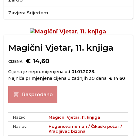
Zavjera Srijedom
Magični Vjetar, 11. knjiga
€ 14,60
CIJENA
Cijena je nepromijenjena od
01.01.2023.
Najniža primjenjena cijena u zadnjih 30 dana:
€ 14,60
shopping_cart
Rasprodano
Naziv:
Magični Vjetar, 11. knjiga
Naslov:
Hoganova neman / Čikaški požar /
Kradljivac bizona