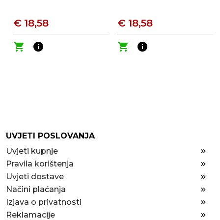
€ 18,58
€ 18,58
shopping_cart
info
shopping_cart
info
UVJETI POSLOVANJA
Uvjeti kupnje
Pravila korištenja
Uvjeti dostave
Načini plaćanja
Izjava o privatnosti
Reklamacije