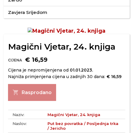
Zavjera Srijedom
Magični Vjetar, 24. knjiga
€ 16,59
CIJENA
Cijena je nepromijenjena od
01.01.2023.
Najniža primjenjena cijena u zadnjih 30 dana:
€ 16,59
shopping_cart
Rasprodano
Naziv:
Magični Vjetar, 24. knjiga
Naslov:
Put bez povratka / Posljednja trka
/ Jericho