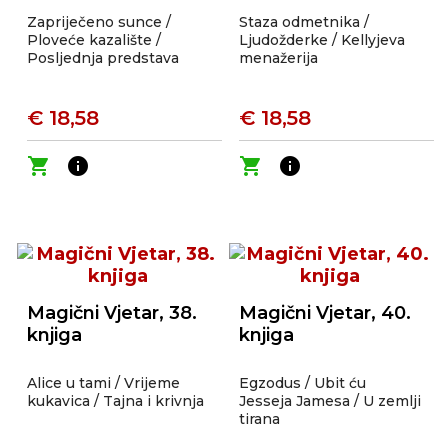
Zapriječeno sunce /
Staza odmetnika /
Ploveće kazalište /
Ljudožderke / Kellyjeva
Posljednja predstava
menažerija
€ 18,58
€ 18,58
shopping_cart
info
shopping_cart
info
Magični Vjetar, 38.
Magični Vjetar, 40.
knjiga
knjiga
Alice u tami / Vrijeme
Egzodus / Ubit ću
kukavica / Tajna i krivnja
Jesseja Jamesa / U zemlji
tirana