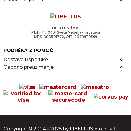
LIBELLUS d.o.o.
Plohi 14, 10431 Sveta Nedelja - Hrvatska
MBS: 080501772, OIB: 40789119569
PODRŠKA & POMOĆ
Dostava i isporuke
Osobno preuzimanje
Copyright © 2004 - 2025
by LIBELLUS d.o.o.
, all