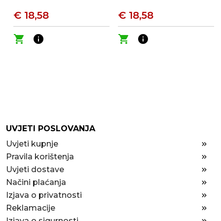
€ 18,58
€ 18,58
shopping_cart
info
shopping_cart
info
UVJETI POSLOVANJA
Uvjeti kupnje
Pravila korištenja
Uvjeti dostave
Načini plaćanja
Izjava o privatnosti
Reklamacije
Izjava o sigurnosti