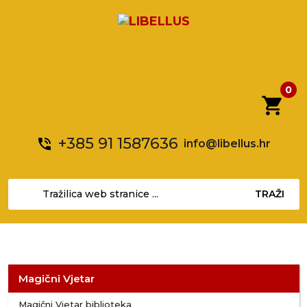
0
shopping_cart
+385 91 1587636
phone_in_talk
info@libellus.hr
TRAŽI
Magični Vjetar
Magični Vjetar biblioteka