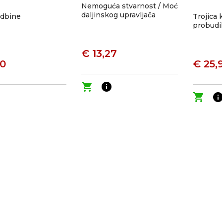
Nemoguća stvarnost / Moć
daljinskog upravljača
udbine
Trojica
probudi
€ 13,27
90
€ 25,
shopping_cart
info
o
shopping_cart
inf