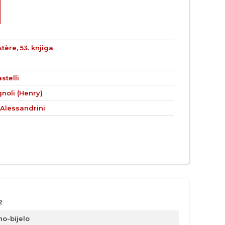
tère, 53. knjiga
stelli
noli (Henry)
 Alessandrini
2
no-bijelo