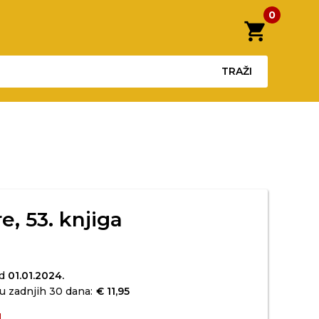
0
shopping_cart
TRAŽI
e, 53. knjiga
od
01.01.2024.
u zadnjih 30 dana:
€ 11,95