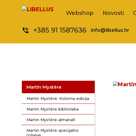
Webshop
Novosti
+385 91 1587636
phone_in_talk
info@libellus.hr
Martin Mystère
Martin Mystère: Kolorna edicija
Martin Mystère biblioteka
Martin Mystère almanah
Martin Mystère specijalno
izdanje