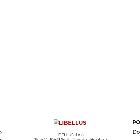
PO
Do
LIBELLUS d.o.o.
Plohi 14, 10431 Sveta Nedelja - Hrvatska