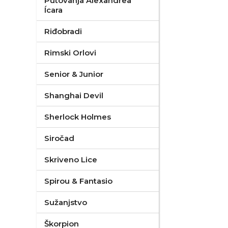
Putovanja Alexandrea
Ícara
Riđobradi
Rimski Orlovi
Senior & Junior
Shanghai Devil
Sherlock Holmes
Siročad
Skriveno Lice
Spirou & Fantasio
Sužanjstvo
Škorpion