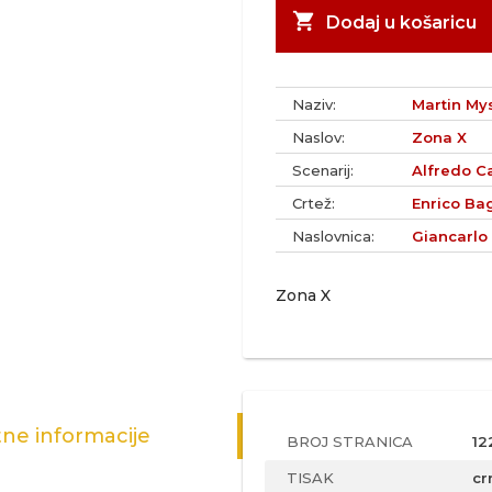
shopping_cart
Dodaj u košaricu
Naziv:
Martin Mys
Naslov:
Zona X
Scenarij:
Alfredo Ca
Crtež:
Enrico Bag
Naslovnica:
Giancarlo
Zona X
ne informacije
BROJ STRANICA
12
TISAK
cr