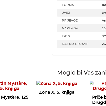
FORMAT
16
UVEZ
tv
PRIJEVOD
An
NAKLADA
50
ISBN
97
DATUM OBJAVE
24
Moglo bi Vas zan
Zona X, 5. knjiga
 Mystère, 125.
Priče 
Drugdj