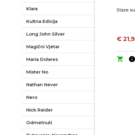
Klara
Staze s
Kultna Edicija
Long John Silver
€ 21,
Magični Vjetar
shopping_cart
inf
Maria Dolares
Mister No
Nathan Never
Nero
Nick Raider
Odmetnuti