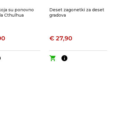
 koja su ponovno
Deset zagonetki za deset
la Cthulhua
gradova
90
€ 27,90
o
shopping_cart
info