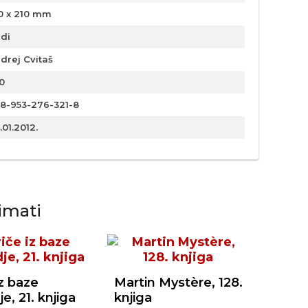
0 x 210 mm
rdi
drej Cvitaš
0
8-953-276-321-8
.01.2012.
imati
iz baze
Martin Mystère, 128.
e, 21. knjiga
knjiga