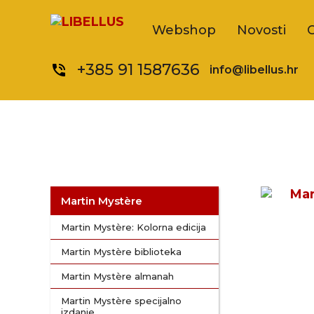
Webshop
Novosti
+385 91 1587636
phone_in_talk
info@libellus.hr
Martin Mystère
Martin Mystère: Kolorna edicija
Martin Mystère biblioteka
Martin Mystère almanah
Martin Mystère specijalno
izdanje