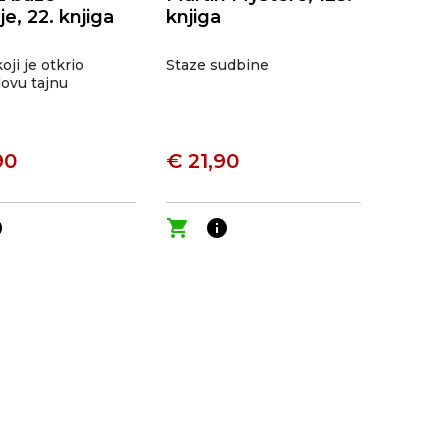
e, 22. knjiga
knjiga
oji je otkrio
Staze sudbine
ovu tajnu
90
€ 21,90
o
shopping_cart
info