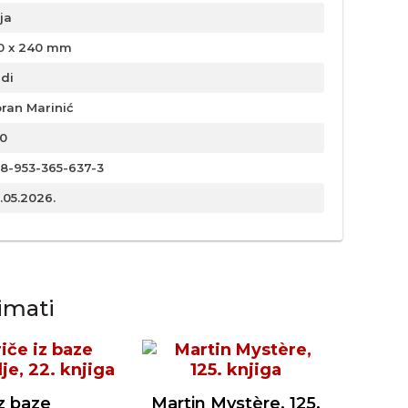
ja
0 x 240 mm
rdi
ran Marinić
0
8-953-365-637-3
.05.2026.
imati
iz baze
Martin Mystère, 125.