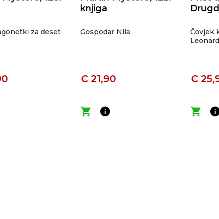
knjiga
Drugdj
agonetki za deset
Gospodar Nila
Čovjek k
Leonard
90
€ 21,90
€ 25,
o
shopping_cart
info
shopping_cart
inf