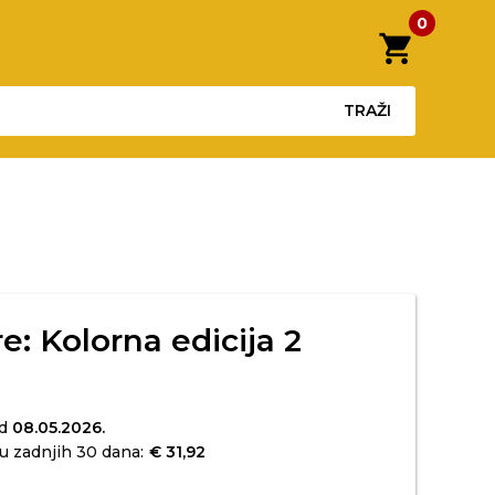
0
shopping_cart
TRAŽI
e: Kolorna edicija 2
od
08.05.2026.
u zadnjih 30 dana:
€ 31,92