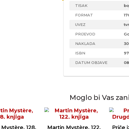
TISAK
bo
FORMAT
17
UVEZ
tv
PRIJEVOD
Go
NAKLADA
30
ISBN
97
DATUM OBJAVE
08
Moglo bi Vas zan
 Mystère, 128.
Martin Mystère, 122.
Priče 