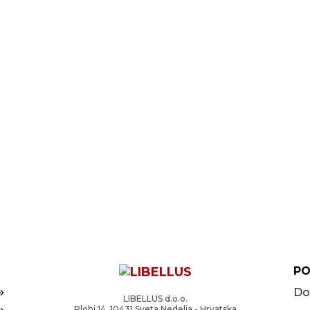
PO
Do
LIBELLUS d.o.o.
Plohi 14, 10431 Sveta Nedelja - Hrvatska