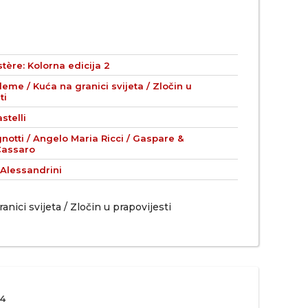
tère: Kolorna edicija 2
leme / Kuća na granici svijeta / Zločin u
ti
stelli
notti / Angelo Maria Ricci / Gaspare &
Cassaro
 Alessandrini
nici svijeta / Zločin u prapovijesti
4