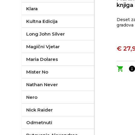
knjiga
Klara
Deset z
Kultna Edicija
gradova
Long John Silver
Magični Vjetar
€ 27,
Maria Dolares
shopping_cart
inf
Mister No
Nathan Never
Nero
Nick Raider
Odmetnuti