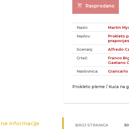
shopping_cart
Rasprodano
Naziv:
Martin Mys
Naslov:
Prokleto p
prapovijes
Scenarij:
Alfredo Ca
Crtež:
Franco Big
Gaetano 
Naslovnica:
Giancarlo
Prokleto pleme / Kuća na gra
ne informacije
BROJ STRANICA
30