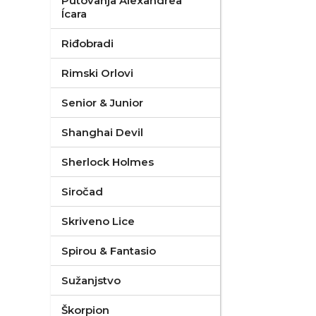
Putovanja Alexandrea
Ícara
Riđobradi
Rimski Orlovi
Senior & Junior
Shanghai Devil
Sherlock Holmes
Siročad
Skriveno Lice
Spirou & Fantasio
Sužanjstvo
Škorpion