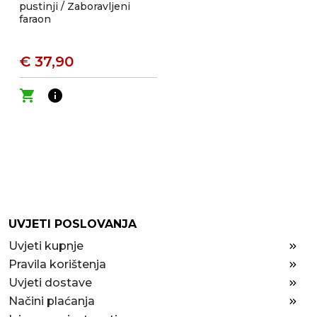
pustinji / Zaboravljeni
faraon
€ 37,90
shopping_cart
info
UVJETI POSLOVANJA
Uvjeti kupnje
Pravila korištenja
Uvjeti dostave
Načini plaćanja