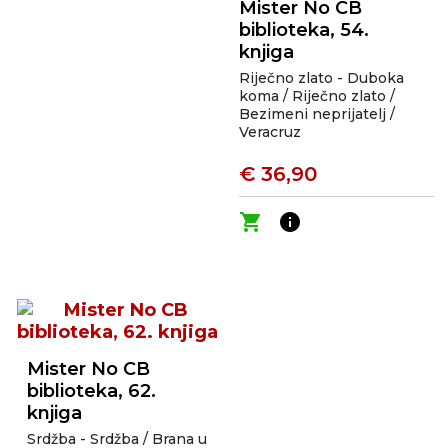
Mister No CB
biblioteka, 54.
knjiga
Riječno zlato - Duboka
koma / Riječno zlato /
Bezimeni neprijatelj /
Veracruz
€ 36,90
shopping_cart
info
Mister No CB
biblioteka, 62.
knjiga
Srdžba - Srdžba / Brana u