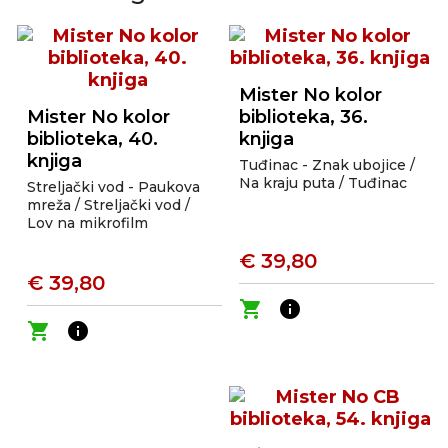
Mister No kolor
Mister No kolor
biblioteka, 36.
biblioteka, 40.
knjiga
knjiga
Tuđinac - Znak ubojice /
Na kraju puta / Tuđinac
Streljački vod - Paukova
mreža / Streljački vod /
Lov na mikrofilm
€ 39,80
€ 39,80
shopping_cart
info
shopping_cart
info