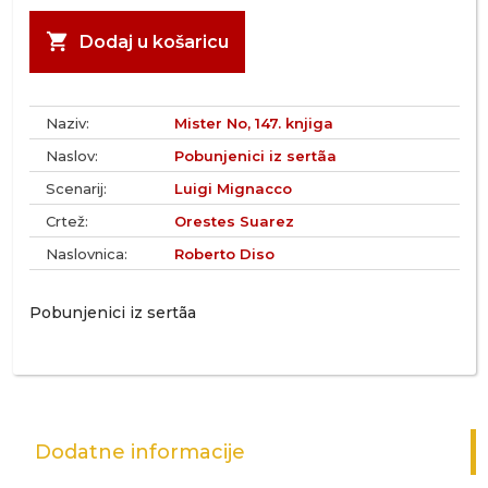
shopping_cart
Dodaj u košaricu
Naziv:
Mister No, 147. knjiga
Naslov:
Pobunjenici iz sertãa
Scenarij:
Luigi Mignacco
Crtež:
Orestes Suarez
Naslovnica:
Roberto Diso
Pobunjenici iz sertãa
Dodatne informacije